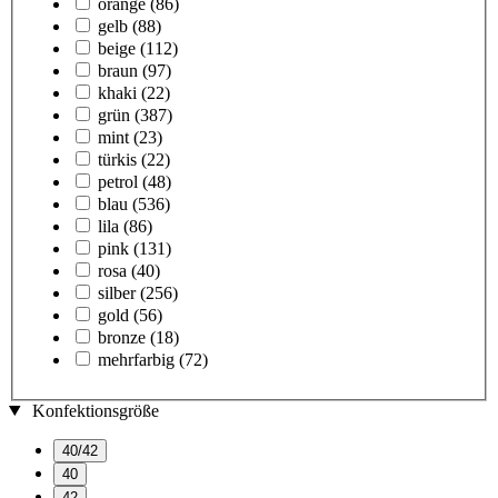
orange
(86)
gelb
(88)
beige
(112)
braun
(97)
khaki
(22)
grün
(387)
mint
(23)
türkis
(22)
petrol
(48)
blau
(536)
lila
(86)
pink
(131)
rosa
(40)
silber
(256)
gold
(56)
bronze
(18)
mehrfarbig
(72)
Konfektionsgröße
40/42
40
42