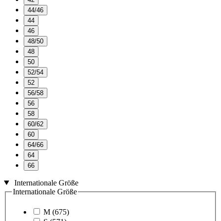
44/46
44
46
48/50
48
50
52/54
52
56/58
56
58
60/62
60
64/66
64
66
Internationale Größe
Internationale Größe
M
(675)