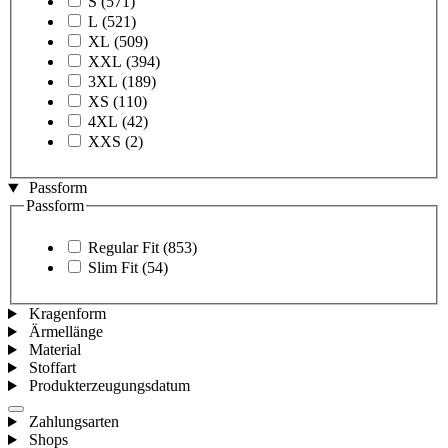
S
(571)
L
(521)
XL
(509)
XXL
(394)
3XL
(189)
XS
(110)
4XL
(42)
XXS
(2)
Passform
Passform
Regular Fit
(853)
Slim Fit
(54)
Kragenform
Ärmellänge
Material
Stoffart
Produkterzeugungsdatum
Zahlungsarten
Shops