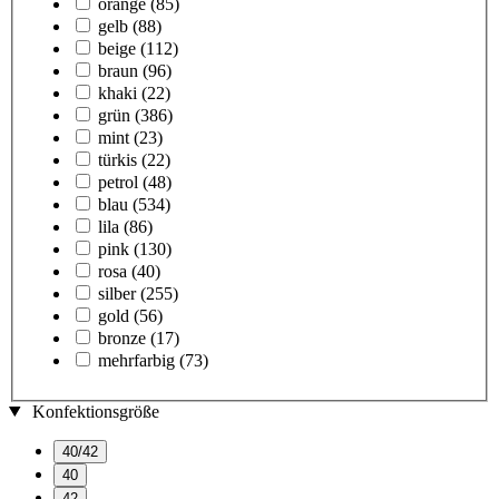
orange
(85)
gelb
(88)
beige
(112)
braun
(96)
khaki
(22)
grün
(386)
mint
(23)
türkis
(22)
petrol
(48)
blau
(534)
lila
(86)
pink
(130)
rosa
(40)
silber
(255)
gold
(56)
bronze
(17)
mehrfarbig
(73)
Konfektionsgröße
40/42
40
42