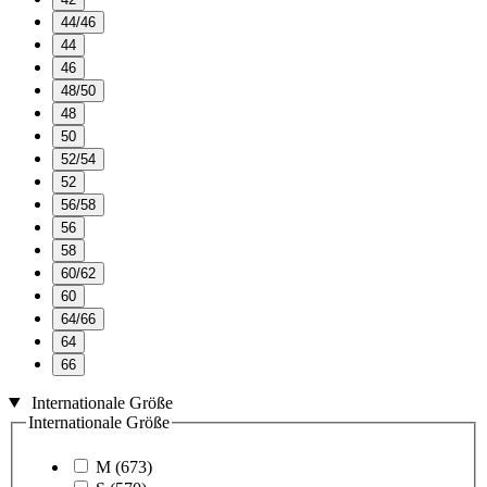
44/46
44
46
48/50
48
50
52/54
52
56/58
56
58
60/62
60
64/66
64
66
Internationale Größe
Internationale Größe
M
(673)