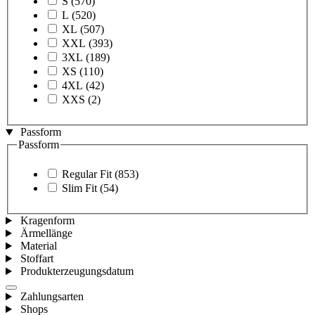
S
(570)
L
(520)
XL
(507)
XXL
(393)
3XL
(189)
XS
(110)
4XL
(42)
XXS
(2)
Passform
Passform
Regular Fit
(853)
Slim Fit
(54)
Kragenform
Ärmellänge
Material
Stoffart
Produkterzeugungsdatum
Zahlungsarten
Shops