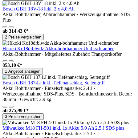
Bosch GBH 18V-18 inkl. 2 x 4,0 Ah
Akku-Bohrhammer, Abbruchhammer · Werkzeugaufnahme: SDS-
Plus
ab
314,43 €*
2 Preise vergleichen
Hikoki Kc18drblwdz Akku-bohrhammer Und -schrauber
Akku-Bohrhammer · Mitgeliefertes Zubehör: Transportkoffer
853,10 €*
1 Angebot anzeigen
Bosch GBH 187-LI inkl. Tiefenanschlag, Seitengriff
Akku-Bohrhammer · Einzelschlagstärke: 2.4 J ·
Werkzeugaufnahme: SDS-Plus, SDS · Bohrdurchmesser in Beton:
30 mm · Gewicht: 2.9 kg
ab
275,99 €*
3 Preise vergleichen
Milwaukee M18 FH-501 inkl. 1x Akku 5,0 Ah 2,5 J SDS plus
Akku-Bohrhammer · Einzelschlagstärke: 2.5 J ·