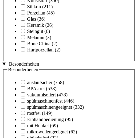
Kunststoff
(350)
Silikon
(211)
Porzellan
(45)
Glas
(36)
Keramik
(26)
Steingut
(6)
Melamin
(3)
Bone China
(2)
Hartporzellan
(2)
Besonderheiten
Besonderheiten
auslaufsicher
(758)
BPA-frei
(538)
vakuumisoliert
(478)
spülmaschinenfest
(446)
spülmaschinengeeignet
(332)
rostfrei
(149)
Einhandbedienung
(95)
mit Henkel
(69)
mikrowellengeeignet
(62)
phthalatfrei
(32)