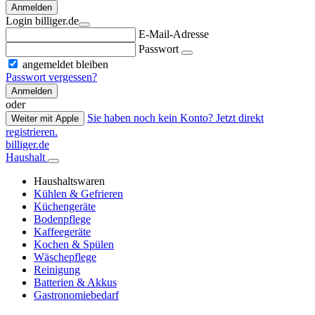
Anmelden
Login billiger.de
E-Mail-Adresse
Passwort
angemeldet bleiben
Passwort vergessen?
Anmelden
oder
Sie haben noch kein Konto? Jetzt direkt
Weiter mit Apple
registrieren.
billiger.de
Haushalt
Haushaltswaren
Kühlen & Gefrieren
Küchengeräte
Bodenpflege
Kaffeegeräte
Kochen & Spülen
Wäschepflege
Reinigung
Batterien & Akkus
Gastronomiebedarf