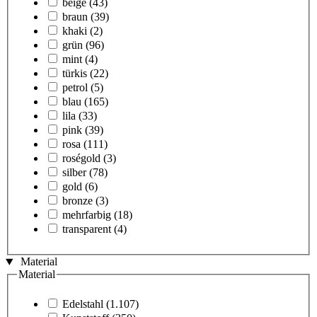
beige
(43)
braun
(39)
khaki
(2)
grün
(96)
mint
(4)
türkis
(22)
petrol
(5)
blau
(165)
lila
(33)
pink
(39)
rosa
(111)
roségold
(3)
silber
(78)
gold
(6)
bronze
(3)
mehrfarbig
(18)
transparent
(4)
Material
Material
Edelstahl
(1.107)