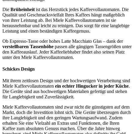
Die
Brüheinheit
ist das Herzstück jedes Kaffeevollautomaten. Die
Qualität und Geschmacksvielfalt Ihres Kaffees hängt maßgeblich
von ihrer Leistung ab. Bei Miele Kaffeevollautomaten ist sie
herausnehmbar und leicht zu reinigen. Das sorgt für eine langlebige
Leistung und einen beständigen Kaffeegenuss.
Ob Espresso-Tasse oder hohes Latte Macchiato Glas – dank der
verstellbaren Tassenhöhe
passen alle gängigen Tassengrößen unter
den Kaffeeauslauf. Jeder Kaffeeliebhaber findet also seinen Platz
unter den Miele Kaffeevollautomaten.
Schickes Design
Mit ihrem zeitlosen Design und der hochwertigen Verarbeitung sind
Miele Kaffeevollautomaten
ein echter Hingucker in jeder Küche
.
Die Geräte sind aus hochwertigen Materialien gefertigt und stehen
für Langlebigkeit und Zuverlässigkeit.
Miele Kaffeevollautomaten sind zwar nicht die günstigsten auf dem
Markt, doch die Investition lohnt sich. Die Geräte überzeugen durch
ihre Langlebigkeit und den geringen Wartungsaufwand. Zudem
erhalten Sie eine Vielzahl an Extras und Funktionen, die Ihren
Kaffee zum absoluten Genuss machen. Über die Jahre hinweg
berechnet, sind Miele Kaffeevollautomaten also definitiv ihr Geld