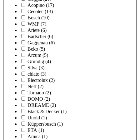
Acopino
(17)
Cecotec
(13)
Bosch
(10)
WMF
(7)
Ariete
(6)
Bartscher
(6)
Gaggenau
(6)
Beko
(5)
Arzum
(5)
Grundig
(4)
Silva
(3)
chiato
(3)
Electrolux
(2)
Neff
(2)
Tornado
(2)
DOMO
(2)
DREAME
(2)
Black & Decker
(1)
Unold
(1)
Küppersbusch
(1)
ETA
(1)
Amica
(1)