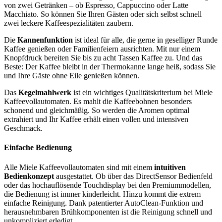
von zwei Getränken – ob Espresso, Cappuccino oder Latte
Macchiato. So können Sie Ihren Gästen oder sich selbst schnell
zwei leckere Kaffeespezialitäten zaubern.
Die
Kannenfunktion
ist ideal für alle, die gerne in geselliger Runde
Kaffee genießen oder Familienfeiern ausrichten. Mit nur einem
Knopfdruck bereiten Sie bis zu acht Tassen Kaffee zu. Und das
Beste: Der Kaffee bleibt in der Thermokanne lange heiß, sodass Sie
und Ihre Gäste ohne Eile genießen können.
Das
Kegelmahlwerk
ist ein wichtiges Qualitätskriterium bei Miele
Kaffeevollautomaten. Es mahlt die Kaffeebohnen besonders
schonend und gleichmäßig. So werden die Aromen optimal
extrahiert und Ihr Kaffee erhält einen vollen und intensiven
Geschmack.
Einfache Bedienung
Alle Miele Kaffeevollautomaten sind mit einem
intuitiven
Bedienkonzept
ausgestattet. Ob über das DirectSensor Bedienfeld
oder das hochauflösende Touchdisplay bei den Premiummodellen,
die Bedienung ist immer kinderleicht. Hinzu kommt die extrem
einfache Reinigung. Dank patentierter AutoClean-Funktion und
herausnehmbaren Brühkomponenten ist die Reinigung schnell und
unkompliziert erledigt.