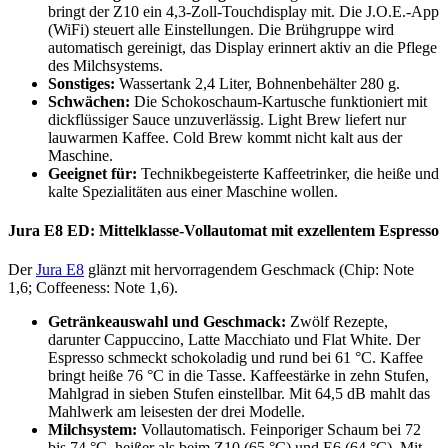
bringt der Z10 ein 4,3-Zoll-Touchdisplay mit. Die J.O.E.-App
(WiFi) steuert alle Einstellungen. Die Brühgruppe wird
automatisch gereinigt, das Display erinnert aktiv an die Pflege
des Milchsystems.
Sonstiges:
Wassertank 2,4 Liter, Bohnenbehälter 280 g.
Schwächen:
Die Schokoschaum-Kartusche funktioniert mit
dickflüssiger Sauce unzuverlässig. Light Brew liefert nur
lauwarmen Kaffee. Cold Brew kommt nicht kalt aus der
Maschine.
Geeignet für:
Technikbegeisterte Kaffeetrinker, die heiße und
kalte Spezialitäten aus einer Maschine wollen.
Jura E8 ED: Mittelklasse-Vollautomat mit exzellentem Espresso
Der
Jura E8
glänzt mit hervorragendem Geschmack (Chip: Note
1,6; Coffeeness: Note 1,6).
Getränkeauswahl und Geschmack:
Zwölf Rezepte,
darunter Cappuccino, Latte Macchiato und Flat White. Der
Espresso schmeckt schokoladig und rund bei 61 °C. Kaffee
bringt heiße 76 °C in die Tasse. Kaffeestärke in zehn Stufen,
Mahlgrad in sieben Stufen einstellbar. Mit 64,5 dB mahlt das
Mahlwerk am leisesten der drei Modelle.
Milchsystem:
Vollautomatisch. Feinporiger Schaum bei 72
bis 74 °C, heißer als beim Z10 (65 °C) und E6 (64 °C). Mit