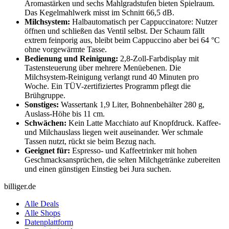
Aromastärken und sechs Mahlgradstufen bieten Spielraum.
Das Kegelmahlwerk misst im Schnitt 66,5 dB.
Milchsystem:
Halbautomatisch per Cappuccinatore: Nutzer
öffnen und schließen das Ventil selbst. Der Schaum fällt
extrem feinporig aus, bleibt beim Cappuccino aber bei 64 °C
ohne vorgewärmte Tasse.
Bedienung und Reinigung:
2,8-Zoll-Farbdisplay mit
Tastensteuerung über mehrere Menüebenen. Die
Milchsystem-Reinigung verlangt rund 40 Minuten pro
Woche. Ein TÜV-zertifiziertes Programm pflegt die
Brühgruppe.
Sonstiges:
Wassertank 1,9 Liter, Bohnenbehälter 280 g,
Auslass-Höhe bis 11 cm.
Schwächen:
Kein Latte Macchiato auf Knopfdruck. Kaffee-
und Milchauslass liegen weit auseinander. Wer schmale
Tassen nutzt, rückt sie beim Bezug nach.
Geeignet für:
Espresso- und Kaffeetrinker mit hohen
Geschmacksansprüchen, die selten Milchgetränke zubereiten
und einen günstigen Einstieg bei Jura suchen.
billiger.de
Alle Deals
Alle Shops
Datenplattform