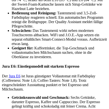
der Sweet-Foam-Kartusche lassen sich Sirup-Getränke wie
Hazelnut Latte beziehen.
Bedienung und Reinigung:
Tastenmenü und 3,5-Zoll-
Farbdisplay reagieren schnell. Ein automatisches Programm
reinigt die Brühgruppe. Der Quality Assistant meldet fällige
Pflegeschritte.
Schwächen:
Das Tastenmenü wirkt neben modernen
Touchscreens altbacken. WiFi und J.O.E.-App setzen ein
separat erhältliches Smart-Connect-Modul voraus. Aufheizzeit
etwas lang.
Geeignet für:
Kaffeetrinker, die Top-Geschmack und
vollautomatischen Milchschaum suchen, ohne in die
Oberklasse zu investieren.
Jura E6: Einstiegsmodell mit starkem Espresso
Der
Jura E6
ist Juras günstigster Vollautomat mit Farbdisplay
(Coffeeness: Note 1,6; Coffee-Tasters: Note 1,8). Trotz
eingeschränkter Ausstattung punktet er bei Espresso und
Milchschaum.
Getränkeauswahl und Geschmack:
Sechs Getränke,
darunter Espresso, Kaffee und Cappuccino. Der Espresso
gelingt kräftig und schokoladig mit feiner Crema. Acht