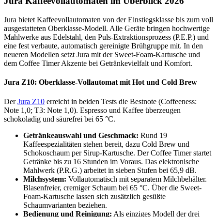
Jura Kaffeevollautomaten im Überblick 2026
Jura bietet Kaffeevollautomaten von der Einstiegsklasse bis zum voll
ausgestatteten Oberklasse-Modell. Alle Geräte bringen hochwertige
Mahlwerke aus Edelstahl, den Puls-Extraktionsprozess (P.E.P.) und
eine fest verbaute, automatisch gereinigte Brühgruppe mit. In den
neueren Modellen setzt Jura mit der Sweet-Foam-Kartusche und
dem Coffee Timer Akzente bei Getränkevielfalt und Komfort.
Jura Z10: Oberklasse-Vollautomat mit Hot und Cold Brew
Der
Jura Z10
erreicht in beiden Tests die Bestnote (Coffeeness:
Note 1,0; T3: Note 1,0). Espresso und Kaffee überzeugen
schokoladig und säurefrei bei 65 °C.
Getränkeauswahl und Geschmack:
Rund 19
Kaffeespezialitäten stehen bereit, dazu Cold Brew und
Schokoschaum per Sirup-Kartusche. Der Coffee Timer startet
Getränke bis zu 16 Stunden im Voraus. Das elektronische
Mahlwerk (P.R.G.) arbeitet in sieben Stufen bei 65,9 dB.
Milchsystem:
Vollautomatisch mit separatem Milchbehälter.
Blasenfreier, cremiger Schaum bei 65 °C. Über die Sweet-
Foam-Kartusche lassen sich zusätzlich gesüßte
Schaumvarianten beziehen.
Bedienung und Reinigung:
Als einziges Modell der drei