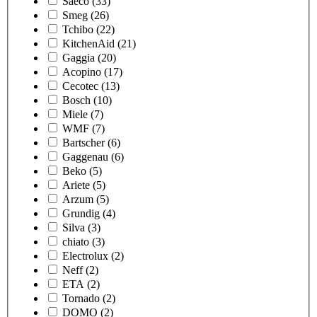
Saeco
(33)
Smeg
(26)
Tchibo
(22)
KitchenAid
(21)
Gaggia
(20)
Acopino
(17)
Cecotec
(13)
Bosch
(10)
Miele
(7)
WMF
(7)
Bartscher
(6)
Gaggenau
(6)
Beko
(5)
Ariete
(5)
Arzum
(5)
Grundig
(4)
Silva
(3)
chiato
(3)
Electrolux
(2)
Neff
(2)
ETA
(2)
Tornado
(2)
DOMO
(2)