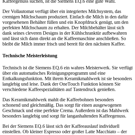
Kaffeegenuss suchen, ist die Siemens EQ.6 eine gute Wahl.
Der Vollautomat verfügt über ein integriertes Milchsystem, das
cremigen Milchschaum produziert. Einfach die Milch in den dafür
vorgesehenen Behälter füllen und ein Knopfdruck genügt, um den
perfekten Milchschaum zu erhalten. Der Milchbehälter lässt sich
dank seines cleveren Designs in der Kühlschranktür aufbewahren
und lässt sich dann direkt an die Kaffeemaschine anschließen. So
bleibt die Milch immer frisch und bereit für den nächsten Kaffee.
Technische Meisterleistung
Technisch ist die Siemens EQ.6 ein wahres Meisterwerk. Sie verfügt
über ein automatisches Reinigungsprogramm und eine
Entkalkungsfunktion. Mit ihrem Keramikmahlwerk ist sie besonders
langlebig und leise. Dank der OneTouch Funktion können Sie
verschiedene Kaffeespezialitäten auf Tastendruck genießen.
Das Keramikmahlwerk mahlt die Kaffeebohnen besonders
schonend und gleichmäßig. Das sorgt für einen ausgewogenen
Geschmack und eine perfekte Crema. Außerdem ist das Mahlwerk
besonders langlebig und sorgt für langanhaltenden Kaffeegenuss.
Bei der Siemens EQ.6 lässt sich der Kaffeeauslauf individuell
einstellen. Ob kleiner Espresso oder großer Latte Macchiato – der