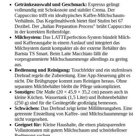
Getränkeauswahl und Geschmack:
Espresso gelingt
vollmundig mit Schokonote und stabiler Crema. Der
Cappuccino trifft ein idealtypisches Kaffee-Milchschaum-
Verhältnis. Das Kegelmahlwerk bietet fünf Stufen bei 67
Dezibel. Der „Italian Preparation Process" brüht Cappuccino
in der korrekten Reihenfolge.
Milchsystem:
Das LATTEperfection-System bündelt Milch-
und Kaffeeausgabe in einem Auslauf und integriert das
Milchsystem damit kompakter als der externe Behälter des
Barista TS Smart. Beim Latte Macchiato fällt die
vorprogrammierte Milchschaummenge allerdings zu gering
aus.
Bedienung und Reinigung:
Touchfelder und ein stufenloses
Drehrad regeln die Zubereitung. Eine App-Steuerung gibt es
nicht. Die Brühgruppe kommt zum Reinigen heraus. Ohne
separaten Milchbehälter bleibt die Pflege unkompliziert.
Sonstiges:
Die Maße (20 × 45,9 × 35,2 cm) passen auch in
kleine Küchen. Wassertank (1,5 Liter) und Bohnenbehälter
(250 g) sind für die Gerätegröße großzügig bemessen.
Schwächen:
Das Drehrad zeigt keine Milliliterangaben. Eine
getrennte Einstellung von Kaffee- und Milchschaummenge ist
nicht vorgesehen.
Geeignet für:
Kleine Haushalte, die einen platzsparenden
Vollautomaten mit gutem Milchschaum und schnörkelloser
Bedienung suchen.