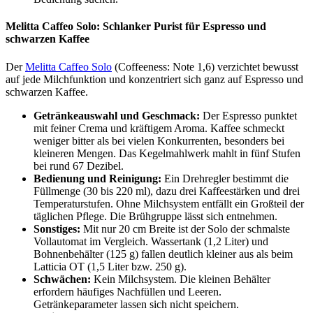
Melitta Caffeo Solo: Schlanker Purist für Espresso und
schwarzen Kaffee
Der
Melitta Caffeo Solo
(Coffeeness: Note 1,6) verzichtet bewusst
auf jede Milchfunktion und konzentriert sich ganz auf Espresso und
schwarzen Kaffee.
Getränkeauswahl und Geschmack:
Der Espresso punktet
mit feiner Crema und kräftigem Aroma. Kaffee schmeckt
weniger bitter als bei vielen Konkurrenten, besonders bei
kleineren Mengen. Das Kegelmahlwerk mahlt in fünf Stufen
bei rund 67 Dezibel.
Bedienung und Reinigung:
Ein Drehregler bestimmt die
Füllmenge (30 bis 220 ml), dazu drei Kaffeestärken und drei
Temperaturstufen. Ohne Milchsystem entfällt ein Großteil der
täglichen Pflege. Die Brühgruppe lässt sich entnehmen.
Sonstiges:
Mit nur 20 cm Breite ist der Solo der schmalste
Vollautomat im Vergleich. Wassertank (1,2 Liter) und
Bohnenbehälter (125 g) fallen deutlich kleiner aus als beim
Latticia OT (1,5 Liter bzw. 250 g).
Schwächen:
Kein Milchsystem. Die kleinen Behälter
erfordern häufiges Nachfüllen und Leeren.
Getränkeparameter lassen sich nicht speichern.