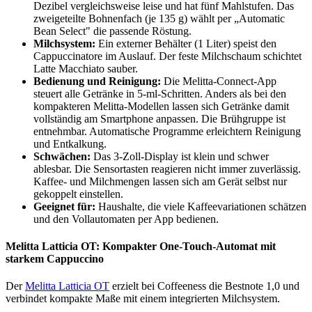
Dezibel vergleichsweise leise und hat fünf Mahlstufen. Das
zweigeteilte Bohnenfach (je 135 g) wählt per „Automatic
Bean Select" die passende Röstung.
Milchsystem:
Ein externer Behälter (1 Liter) speist den
Cappuccinatore im Auslauf. Der feste Milchschaum schichtet
Latte Macchiato sauber.
Bedienung und Reinigung:
Die Melitta-Connect-App
steuert alle Getränke in 5-ml-Schritten. Anders als bei den
kompakteren Melitta-Modellen lassen sich Getränke damit
vollständig am Smartphone anpassen. Die Brühgruppe ist
entnehmbar. Automatische Programme erleichtern Reinigung
und Entkalkung.
Schwächen:
Das 3-Zoll-Display ist klein und schwer
ablesbar. Die Sensortasten reagieren nicht immer zuverlässig.
Kaffee- und Milchmengen lassen sich am Gerät selbst nur
gekoppelt einstellen.
Geeignet für:
Haushalte, die viele Kaffeevariationen schätzen
und den Vollautomaten per App bedienen.
Melitta Latticia OT: Kompakter One-Touch-Automat mit
starkem Cappuccino
Der
Melitta Latticia OT
erzielt bei Coffeeness die Bestnote 1,0 und
verbindet kompakte Maße mit einem integrierten Milchsystem.