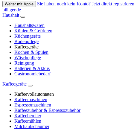
Sie haben noch kein Konto? Jetzt direkt registrieren
Weiter mit Apple
billiger.de
Haushalt
Haushaltswaren
Kühlen & Gefrieren
Küchengeräte
Bodenpflege
Kaffeegeräte
Kochen & Spülen
Wäschepflege
Reinigung
Batterien & Akkus
Gastronomiebedarf
Kaffeegeräte
Kaffeevollautomaten
Kaffeemaschinen
Espressomaschinen
Kaffeezubehör & Espressozubehör
Kaffeebereiter
Kaffeemühlen
Milchaufschäumer