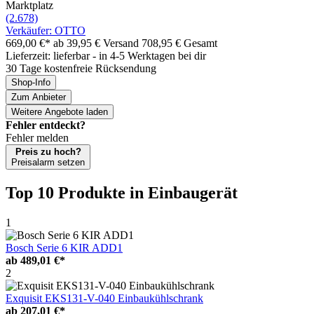
Marktplatz
(2.678)
Verkäufer: OTTO
669,00 €*
ab 39,95 € Versand
708,95 € Gesamt
Lieferzeit: lieferbar - in 4-5 Werktagen bei dir
30 Tage kostenfreie Rücksendung
Shop-Info
Zum Anbieter
Weitere Angebote laden
Fehler entdeckt?
Fehler melden
Preis zu hoch?
Preisalarm setzen
Top 10 Produkte
in Einbaugerät
1
Bosch Serie 6 KIR ADD1
ab
489,01 €*
2
Exquisit EKS131-V-040 Einbaukühlschrank
ab
207,01 €*