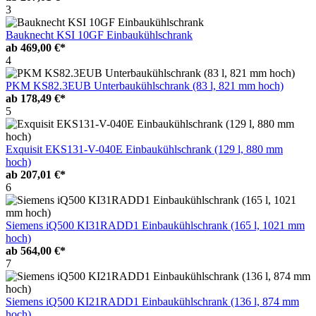
3
Bauknecht KSI 10GF Einbaukühlschrank
ab
469,00 €*
4
PKM KS82.3EUB Unterbaukühlschrank (83 l, 821 mm hoch)
ab
178,49 €*
5
Exquisit EKS131-V-040E Einbaukühlschrank (129 l, 880 mm
hoch)
ab
207,01 €*
6
Siemens iQ500 KI31RADD1 Einbaukühlschrank (165 l, 1021 mm
hoch)
ab
564,00 €*
7
Siemens iQ500 KI21RADD1 Einbaukühlschrank (136 l, 874 mm
hoch)