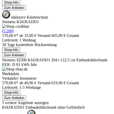
Shop-Info
Zum Anbieter
inklusive Käuferschutz
Siemens KI41RADD1
(5.208)
570,00 €*
ab 35,00 € Versand
605,00 € Gesamt
Lieferzeit: 1 Werktag
30 Tage kostenfreie Rücksendung
Shop-Info
Zum Anbieter
Siemens iQ500 KI41RADD1 204 l 122,5 cm Einbaukühlschrank
EEK: D 81 kWh Jahr
Marktplatz
Verkäufer: boomstore
570,00 €*
ab 49,96 € Versand
619,96 € Gesamt
Lieferzeit: 1-5 Werktage
Shop-Info
Zum Anbieter
5 weitere Angebote anzeigen
KI41RADD1 Einbaukühlschrank ohne Gefrierfach