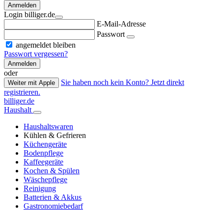
Anmelden
Login billiger.de
E-Mail-Adresse
Passwort
angemeldet bleiben
Passwort vergessen?
Anmelden
oder
Sie haben noch kein Konto? Jetzt direkt
Weiter mit Apple
registrieren.
billiger.de
Haushalt
Haushaltswaren
Kühlen & Gefrieren
Küchengeräte
Bodenpflege
Kaffeegeräte
Kochen & Spülen
Wäschepflege
Reinigung
Batterien & Akkus
Gastronomiebedarf