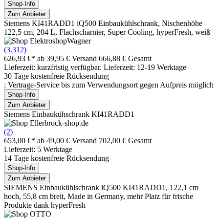
Shop-Info
Zum Anbieter
Siemens KI41RADD1 iQ500 Einbaukühlschrank, Nischenhöhe
122,5 cm, 204 L, Flachscharnier, Super Cooling, hyperFresh, weiß
(3.312)
626,93 €*
ab 39,95 € Versand
666,88 € Gesamt
Lieferzeit: kurzfristig verfügbar. Lieferzeit: 12-19 Werktage
30 Tage kostenfreie Rücksendung
; Vertrage-Service bis zum Verwendungsort gegen Aufpreis möglich
Shop-Info
Zum Anbieter
Siemens Einbaukühschrank KI41RADD1
(2)
653,00 €*
ab 49,00 € Versand
702,00 € Gesamt
Lieferzeit: 5 Werktage
14 Tage kostenfreie Rücksendung
Shop-Info
Zum Anbieter
SIEMENS Einbaukühlschrank iQ500 KI41RADD1, 122,1 cm
hoch, 55,8 cm breit, Made in Germany, mehr Platz für frische
Produkte dank hyperFresh