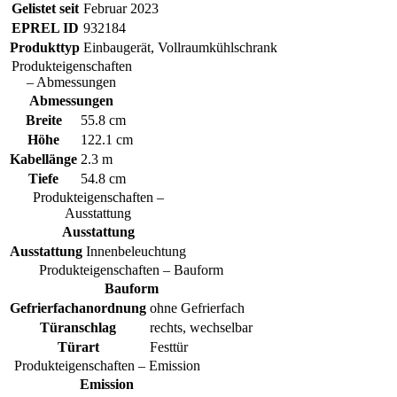
Gelistet seit
Februar 2023
EPREL ID
932184
Produkttyp
Einbaugerät, Vollraumkühlschrank
Produkteigenschaften
– Abmessungen
Abmessungen
Breite
55.8 cm
Höhe
122.1 cm
Kabellänge
2.3 m
Tiefe
54.8 cm
Produkteigenschaften –
Ausstattung
Ausstattung
Ausstattung
Innenbeleuchtung
Produkteigenschaften – Bauform
Bauform
Gefrierfachanordnung
ohne Gefrierfach
Türanschlag
rechts, wechselbar
Türart
Festtür
Produkteigenschaften – Emission
Emission