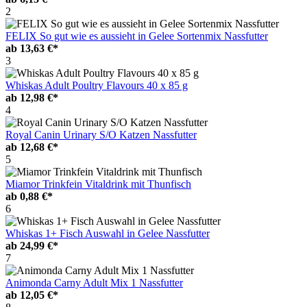
2
FELIX So gut wie es aussieht in Gelee Sortenmix Nassfutter
ab
13,63 €*
3
Whiskas Adult Poultry Flavours 40 x 85 g
ab
12,98 €*
4
Royal Canin Urinary S/O Katzen Nassfutter
ab
12,68 €*
5
Miamor Trinkfein Vitaldrink mit Thunfisch
ab
0,88 €*
6
Whiskas 1+ Fisch Auswahl in Gelee Nassfutter
ab
24,99 €*
7
Animonda Carny Adult Mix 1 Nassfutter
ab
12,05 €*