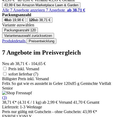
43,99 € bei Amazon Marketplace Lawn & Garden
Alle 7 Angebote anzeigen
7 Angebote
ab 38,71 €
Packungsanzahl
48
ab 19,98 €
120
ab 38,71 €
Variante auswählen
Packungsanzahl
120
Variantenauswahl zurücksetzen
Produktdetails
Preisentwicklung
7 Angebote im Preisvergleich
Neu ab 38,71 € - 104,65 €
Preis inkl. Versand
sofort lieferbar
(7)
Billigster Preis inkl. Versand
Felix So gut wie es aussieht in Gelee 120x85 g Gemischte Vielfalt
Senior
(3)
38,71 €*
(4.31 € / 1 kg)
ab 2,99 € Versand
41,70 € Gesamt
Lieferzeit: 1-3 Werktage
Preis nur gültig mit
Gutschein -
ohne Gutschein: 43,99 €*
FNBDE12ONLY