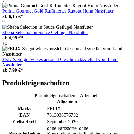
8
Purina Gourmet Gold Raffiniertes Ragout Huhn Nassfutter
ab
6,15 €*
9
Sheba Selection in Sauce Geflügel Nassfutter
ab
4,99 €*
10
FELIX So gut wie es aussieht Geschmacksvielfalt vom Land
Nassfutter
ab
7,99 €*
Produkteigenschaften
Produkteigenschaften – Allgemein
Allgemein
Marke
FELIX
EAN
7613038576732
Gelistet seit
September 2020
ohne Farbstoffe, ohne
Besonderheiten
Konservierungsstoffe, glutenfrei, ohne