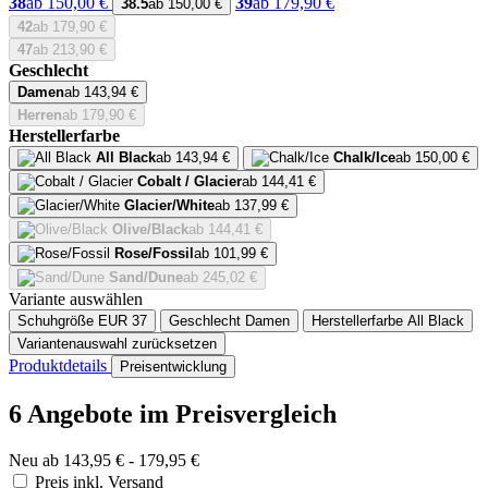
38
ab 150,00 €
39
ab 179,90 €
38.5
ab 150,00 €
42
ab 179,90 €
47
ab 213,90 €
Geschlecht
Damen
ab 143,94 €
Herren
ab 179,90 €
Herstellerfarbe
All Black
ab 143,94 €
Chalk/Ice
ab 150,00 €
Cobalt / Glacier
ab 144,41 €
Glacier/White
ab 137,99 €
Olive/Black
ab 144,41 €
Rose/Fossil
ab 101,99 €
Sand/Dune
ab 245,02 €
Variante auswählen
Schuhgröße EUR
37
Geschlecht
Damen
Herstellerfarbe
All Black
Variantenauswahl zurücksetzen
Produktdetails
Preisentwicklung
6 Angebote im Preisvergleich
Neu ab 143,95 € - 179,95 €
Preis inkl. Versand