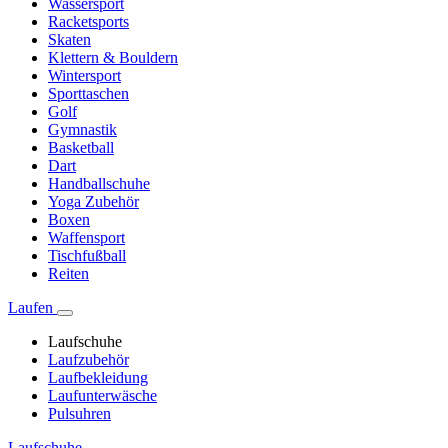
Wassersport
Racketsports
Skaten
Klettern & Bouldern
Wintersport
Sporttaschen
Golf
Gymnastik
Basketball
Dart
Handballschuhe
Yoga Zubehör
Boxen
Waffensport
Tischfußball
Reiten
Laufen
Laufschuhe
Laufzubehör
Laufbekleidung
Laufunterwäsche
Pulsuhren
Laufschuhe