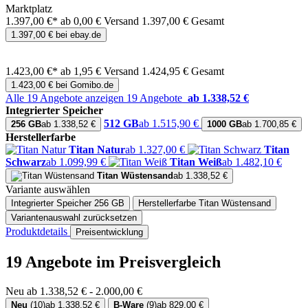
Marktplatz
1.397,00 €*
ab 0,00 € Versand
1.397,00 € Gesamt
1.397,00 € bei ebay.de
1.423,00 €*
ab 1,95 € Versand
1.424,95 € Gesamt
1.423,00 € bei Gomibo.de
Alle 19 Angebote anzeigen
19 Angebote
ab 1.338,52 €
Integrierter Speicher
512 GB
ab 1.515,90 €
256 GB
ab 1.338,52 €
1000 GB
ab 1.700,85 €
Herstellerfarbe
Titan Natur
ab 1.327,00 €
Titan
Schwarz
ab 1.099,99 €
Titan Weiß
ab 1.482,10 €
Titan Wüstensand
ab 1.338,52 €
Variante auswählen
Integrierter Speicher
256 GB
Herstellerfarbe
Titan Wüstensand
Variantenauswahl zurücksetzen
Produktdetails
Preisentwicklung
19 Angebote im Preisvergleich
Neu ab 1.338,52 € - 2.000,00 €
Neu
(10)
ab 1.338,52 €
B-Ware
(9)
ab 829,00 €