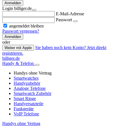
Anmelden
Login billiger.de
E-Mail-Adresse
Passwort
angemeldet bleiben
Passwort vergessen?
Anmelden
oder
Sie haben noch kein Konto? Jetzt direkt
Weiter mit Apple
registrieren.
billiger.de
Handy & Telefon
Handys ohne Vertrag
Smartwatches
Handyzubehör
Analoge Telefone
Smartwatch Zubehör
Smart Ringe
Handyersatzteile
Funkgeräte
VoIP Telefone
Handys ohne Vertrag