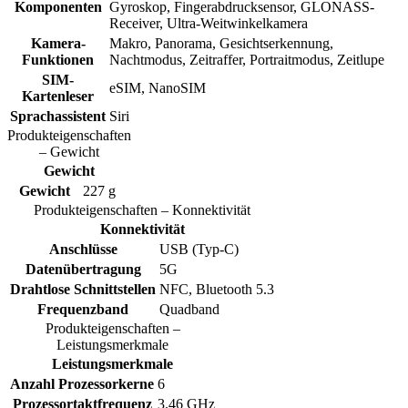
Komponenten
Gyroskop, Fingerabdrucksensor, GLONASS-
Receiver, Ultra-Weitwinkelkamera
Kamera-
Makro, Panorama, Gesichtserkennung,
Funktionen
Nachtmodus, Zeitraffer, Portraitmodus, Zeitlupe
SIM-
eSIM, NanoSIM
Kartenleser
Sprachassistent
Siri
Produkteigenschaften
– Gewicht
Gewicht
Gewicht
227 g
Produkteigenschaften – Konnektivität
Konnektivität
Anschlüsse
USB (Typ-C)
Datenübertragung
5G
Drahtlose Schnittstellen
NFC, Bluetooth 5.3
Frequenzband
Quadband
Produkteigenschaften –
Leistungsmerkmale
Leistungsmerkmale
Anzahl Prozessorkerne
6
Prozessortaktfrequenz
3.46 GHz