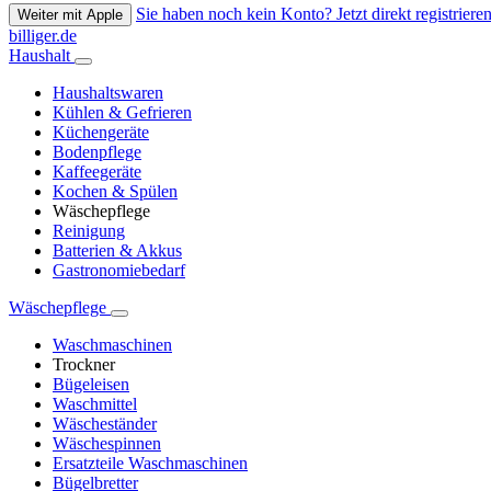
Sie haben noch kein Konto? Jetzt direkt registrieren
Weiter mit Apple
billiger.de
Haushalt
Haushaltswaren
Kühlen & Gefrieren
Küchengeräte
Bodenpflege
Kaffeegeräte
Kochen & Spülen
Wäschepflege
Reinigung
Batterien & Akkus
Gastronomiebedarf
Wäschepflege
Waschmaschinen
Trockner
Bügeleisen
Waschmittel
Wäscheständer
Wäschespinnen
Ersatzteile Waschmaschinen
Bügelbretter