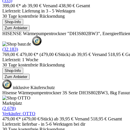
(533)
399,00 €*
ab 39,90 € Versand
438,90 € Gesamt
Lieferzeit: Lieferung in 3 - 5 Werktagen
30 Tage kostenfreie Rücksendung
Shop-Info
Zum Anbieter
HISENSE Wärmepumpentrockner "DH3S802BW3", Energieeffizienz: 
(32.183)
769,00 €
479,00 €*
(479,00 €/Stück)
ab 39,95 € Versand
518,95 € G
Lieferzeit: 1 Woche
30 Tage kostenfreie Rücksendung
Shop-Info
Zum Anbieter
inklusive Käuferschutz
Hisense Wärmepumpentrockner 3S Serie DH3S802BW3, 8kg Fassu
Marktplatz
(2.678)
Verkäufer: OTTO
479,00 €*
(479,00 €/Stück)
ab 39,95 € Versand
518,95 € Gesamt
Lieferzeit: lieferbar - in 5-6 Werktagen bei dir
30 Tage kostenfreie Rücksendung