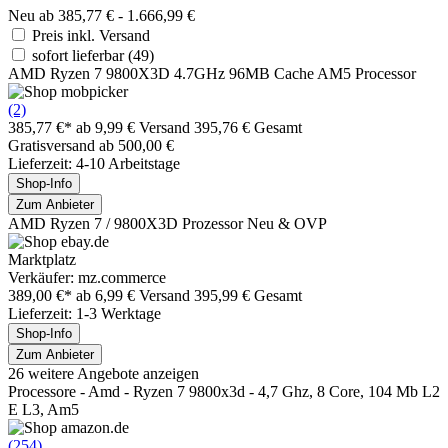
Neu ab 385,77 € - 1.666,99 €
Preis inkl. Versand
sofort lieferbar
(49)
AMD Ryzen 7 9800X3D 4.7GHz 96MB Cache AM5 Processor
(2)
385,77 €*
ab 9,99 € Versand
395,76 € Gesamt
Gratisversand ab 500,00 €
Lieferzeit: 4-10 Arbeitstage
Shop-Info
Zum Anbieter
AMD Ryzen 7 / 9800X3D Prozessor Neu & OVP
Marktplatz
Verkäufer: mz.commerce
389,00 €*
ab 6,99 € Versand
395,99 € Gesamt
Lieferzeit: 1-3 Werktage
Shop-Info
Zum Anbieter
26 weitere Angebote anzeigen
Processore - Amd - Ryzen 7 9800x3d - 4,7 Ghz, 8 Core, 104 Mb L2
E L3, Am5
(254)