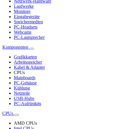
Netzwerk-Hardware
Laufwerke
Monitore
Eingabegeräte
Speichermedien
PC-Headsets
Webcams
PC-Lautsprecher
Komponenten
Grafikkarten
Arbeitsspeicher
Kabel & Adapter
CPUs
Mainboards
PC-Gehäuse
Kühlung
Netzteile
USB-Hubs
PC-Aufrüstkits
CPUs
AMD CPUs
Intel CPUs