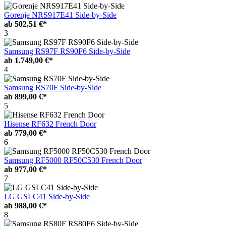
Gorenje NRS917E41 Side-by-Side
ab
502,51 €*
3
Samsung RS97F RS90F6 Side-by-Side
ab
1.749,00 €*
4
Samsung RS70F Side-by-Side
ab
899,00 €*
5
Hisense RF632 French Door
ab
779,00 €*
6
Samsung RF5000 RF50C530 French Door
ab
977,00 €*
7
LG GSLC41 Side-by-Side
ab
988,00 €*
8