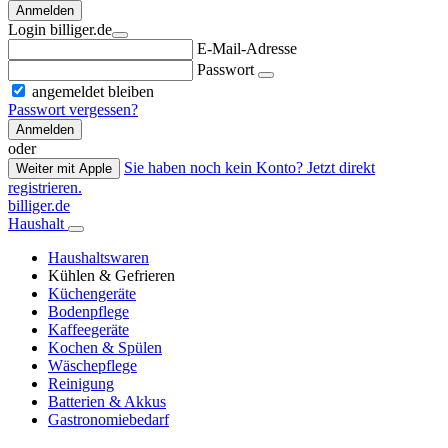
Anmelden
Login billiger.de
E-Mail-Adresse
Passwort
angemeldet bleiben
Passwort vergessen?
Anmelden
oder
Sie haben noch kein Konto? Jetzt direkt
Weiter mit Apple
registrieren.
billiger.de
Haushalt
Haushaltswaren
Kühlen & Gefrieren
Küchengeräte
Bodenpflege
Kaffeegeräte
Kochen & Spülen
Wäschepflege
Reinigung
Batterien & Akkus
Gastronomiebedarf