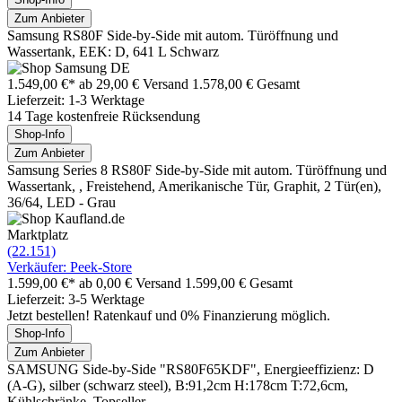
Zum Anbieter
Samsung RS80F Side-by-Side mit autom. Türöffnung und
Wassertank, EEK: D, 641 L Schwarz
1.549,00 €*
ab 29,00 € Versand
1.578,00 € Gesamt
Lieferzeit: 1-3 Werktage
14 Tage kostenfreie Rücksendung
Shop-Info
Zum Anbieter
Samsung Series 8 RS80F Side-by-Side mit autom. Türöffnung und
Wassertank, , Freistehend, Amerikanische Tür, Graphit, 2 Tür(en),
36/64, LED - Grau
Marktplatz
(22.151)
Verkäufer: Peek-Store
1.599,00 €*
ab 0,00 € Versand
1.599,00 € Gesamt
Lieferzeit: 3-5 Werktage
Jetzt bestellen! Ratenkauf und 0% Finanzierung möglich.
Shop-Info
Zum Anbieter
SAMSUNG Side-by-Side "RS80F65KDF", Energieeffizienz: D
(A-G), silber (schwarz steel), B:91,2cm H:178cm T:72,6cm,
Kühlschränke, Topseller