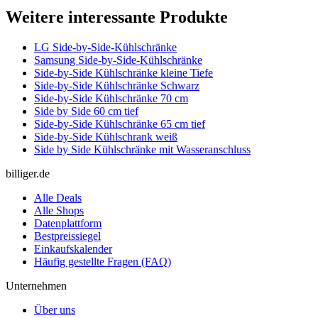
Weitere interessante Produkte
LG Side-by-Side-Kühlschränke
Samsung Side-by-Side-Kühlschränke
Side-by-Side Kühlschränke kleine Tiefe
Side-by-Side Kühlschränke Schwarz
Side-by-Side Kühlschränke 70 cm
Side by Side 60 cm tief
Side-by-Side Kühlschränke 65 cm tief
Side-by-Side Kühlschrank weiß
Side by Side Kühlschränke mit Wasseranschluss
billiger.de
Alle Deals
Alle Shops
Datenplattform
Bestpreissiegel
Einkaufskalender
Häufig gestellte Fragen (FAQ)
Unternehmen
Über uns