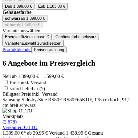
D
ab 1.399,00 €
E
ab 1.183,00 €
Gehäusefarbe
schwarz
ab 1.399,00 €
silber
ab 1.349,00 €
Variante auswählen
Energieeffizienzklasse
D
Gehäusefarbe
schwarz
Variantenauswahl zurücksetzen
Produktdetails
Preisentwicklung
6 Angebote im Preisvergleich
Neu ab 1.399,00 € - 1.599,00 €
Preis inkl. Versand
sofort lieferbar
(5)
Billigster Preis inkl. Versand
Samsung Side-by-Side RS80F RS80F65KDF, 178 cm hoch, 91,2
cm breit schwarz
Marktplatz
(2.678)
Verkäufer: OTTO
1.399,00 €*
ab 39,95 € Versand
1.438,95 € Gesamt