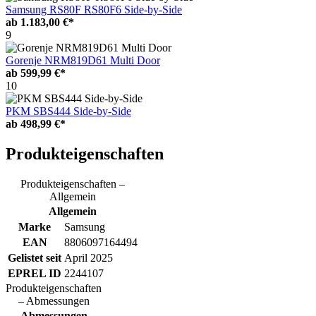
Samsung RS80F RS80F6 Side-by-Side
ab
1.183,00 €*
9
Gorenje NRM819D61 Multi Door
ab
599,99 €*
10
PKM SBS444 Side-by-Side
ab
498,99 €*
Produkteigenschaften
Produkteigenschaften –
Allgemein
Allgemein
Marke
Samsung
EAN
8806097164494
Gelistet seit
April 2025
EPREL ID
2244107
Produkteigenschaften
– Abmessungen
Abmessungen