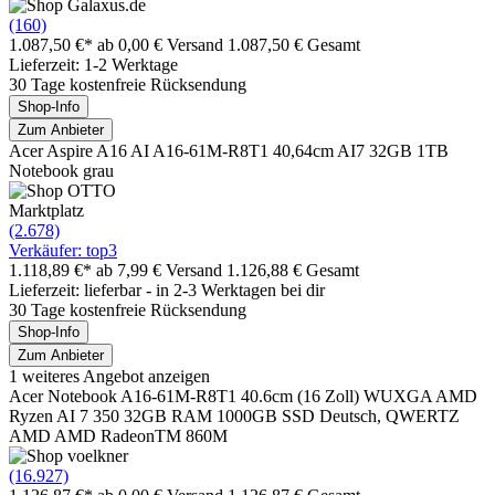
(160)
1.087,50 €*
ab 0,00 € Versand
1.087,50 € Gesamt
Lieferzeit: 1-2 Werktage
30 Tage kostenfreie Rücksendung
Shop-Info
Zum Anbieter
Acer Aspire A16 AI A16-61M-R8T1 40,64cm AI7 32GB 1TB
Notebook grau
Marktplatz
(2.678)
Verkäufer: top3
1.118,89 €*
ab 7,99 € Versand
1.126,88 € Gesamt
Lieferzeit: lieferbar - in 2-3 Werktagen bei dir
30 Tage kostenfreie Rücksendung
Shop-Info
Zum Anbieter
1 weiteres Angebot anzeigen
Acer Notebook A16-61M-R8T1 40.6cm (16 Zoll) WUXGA AMD
Ryzen AI 7 350 32GB RAM 1000GB SSD Deutsch, QWERTZ
AMD AMD RadeonTM 860M
(16.927)