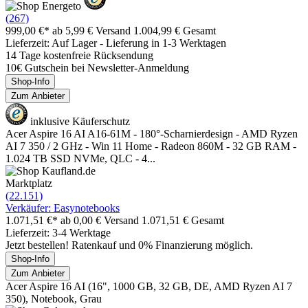
(267)
999,00 €*
ab 5,99 € Versand
1.004,99 € Gesamt
Lieferzeit: Auf Lager - Lieferung in 1-3 Werktagen
14 Tage kostenfreie Rücksendung
10€ Gutschein bei Newsletter-Anmeldung
Shop-Info
Zum Anbieter
inklusive Käuferschutz
Acer Aspire 16 AI A16-61M - 180°-Scharnierdesign - AMD Ryzen
AI 7 350 / 2 GHz - Win 11 Home - Radeon 860M - 32 GB RAM -
1.024 TB SSD NVMe, QLC - 4...
Marktplatz
(22.151)
Verkäufer: Easynotebooks
1.071,51 €*
ab 0,00 € Versand
1.071,51 € Gesamt
Lieferzeit: 3-4 Werktage
Jetzt bestellen! Ratenkauf und 0% Finanzierung möglich.
Shop-Info
Zum Anbieter
Acer Aspire 16 AI (16", 1000 GB, 32 GB, DE, AMD Ryzen AI 7
350), Notebook, Grau