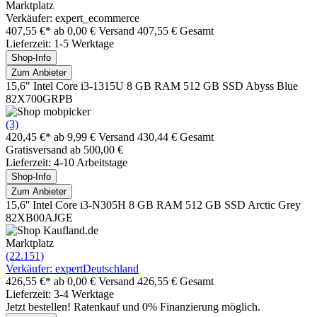
Marktplatz
Verkäufer: expert_ecommerce
407,55 €*
ab 0,00 € Versand
407,55 € Gesamt
Lieferzeit: 1-5 Werktage
Shop-Info
Zum Anbieter
15,6" Intel Core i3-1315U 8 GB RAM 512 GB SSD Abyss Blue
82X700GRPB
(3)
420,45 €*
ab 9,99 € Versand
430,44 € Gesamt
Gratisversand ab 500,00 €
Lieferzeit: 4-10 Arbeitstage
Shop-Info
Zum Anbieter
15,6'' Intel Core i3-N305H 8 GB RAM 512 GB SSD Arctic Grey
82XB00AJGE
Marktplatz
(22.151)
Verkäufer: expertDeutschland
426,55 €*
ab 0,00 € Versand
426,55 € Gesamt
Lieferzeit: 3-4 Werktage
Jetzt bestellen! Ratenkauf und 0% Finanzierung möglich.