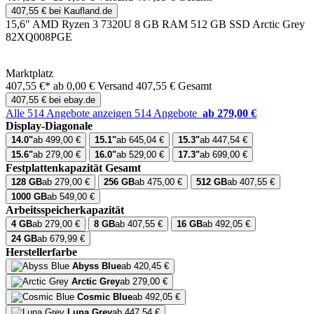
407,55 € bei Kaufland.de
15,6" AMD Ryzen 3 7320U 8 GB RAM 512 GB SSD Arctic Grey
82XQ008PGE
Marktplatz
407,55 €*
ab 0,00 € Versand
407,55 € Gesamt
407,55 € bei ebay.de
Alle 514 Angebote anzeigen
514 Angebote
ab 279,00 €
Display-Diagonale
14.0"
ab 499,00 €
15.1"
ab 645,04 €
15.3"
ab 447,54 €
15.6"
ab 279,00 €
16.0"
ab 529,00 €
17.3"
ab 699,00 €
Festplattenkapazität Gesamt
128 GB
ab 279,00 €
256 GB
ab 475,00 €
512 GB
ab 407,55 €
1000 GB
ab 549,00 €
Arbeitsspeicherkapazität
4 GB
ab 279,00 €
8 GB
ab 407,55 €
16 GB
ab 492,05 €
24 GB
ab 679,99 €
Herstellerfarbe
Abyss Blue
ab 420,45 €
Arctic Grey
ab 279,00 €
Cosmic Blue
ab 492,05 €
Luna Grey
ab 447,54 €