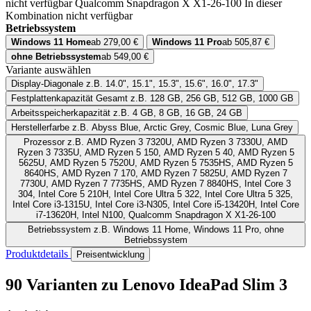
nicht verfügbar
Qualcomm Snapdragon X X1-26-100
In dieser
Kombination nicht verfügbar
Betriebssystem
Windows 11 Home
ab 279,00 €
Windows 11 Pro
ab 505,87 €
ohne Betriebssystem
ab 549,00 €
Variante auswählen
Display-Diagonale
z.B. 14.0", 15.1", 15.3", 15.6", 16.0", 17.3"
Festplattenkapazität Gesamt
z.B. 128 GB, 256 GB, 512 GB, 1000 GB
Arbeitsspeicherkapazität
z.B. 4 GB, 8 GB, 16 GB, 24 GB
Herstellerfarbe
z.B. Abyss Blue, Arctic Grey, Cosmic Blue, Luna Grey
Prozessor
z.B. AMD Ryzen 3 7320U, AMD Ryzen 3 7330U, AMD
Ryzen 3 7335U, AMD Ryzen 5 150, AMD Ryzen 5 40, AMD Ryzen 5
5625U, AMD Ryzen 5 7520U, AMD Ryzen 5 7535HS, AMD Ryzen 5
8640HS, AMD Ryzen 7 170, AMD Ryzen 7 5825U, AMD Ryzen 7
7730U, AMD Ryzen 7 7735HS, AMD Ryzen 7 8840HS, Intel Core 3
304, Intel Core 5 210H, Intel Core Ultra 5 322, Intel Core Ultra 5 325,
Intel Core i3-1315U, Intel Core i3-N305, Intel Core i5-13420H, Intel Core
i7-13620H, Intel N100, Qualcomm Snapdragon X X1-26-100
Betriebssystem
z.B. Windows 11 Home, Windows 11 Pro, ohne
Betriebssystem
Produktdetails
Preisentwicklung
90 Varianten
zu Lenovo IdeaPad Slim 3