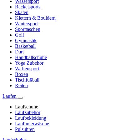
Wassersport
Racketsports
Skaten
Klettern & Bouldern
Wintersport
Sporttaschen
Golf
Gymnastik
Basketball
Dart
Handballschuhe
Yoga Zubehör
Waffensport
Boxen
Tischfußball
Reiten
Laufen
Laufschuhe
Laufzubehör
Laufbekleidung
Laufunterwäsche
Pulsuhren
Laufschuhe