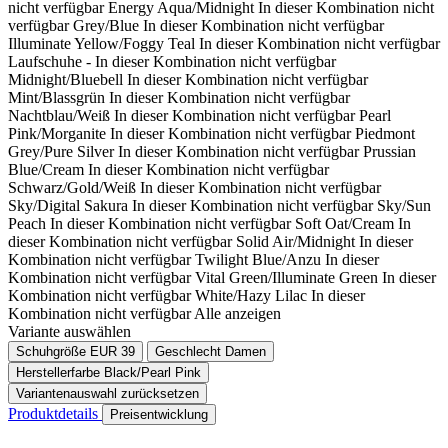
nicht verfügbar
Energy Aqua/Midnight
In dieser Kombination nicht
verfügbar
Grey/Blue
In dieser Kombination nicht verfügbar
Illuminate Yellow/Foggy Teal
In dieser Kombination nicht verfügbar
Laufschuhe -
In dieser Kombination nicht verfügbar
Midnight/Bluebell
In dieser Kombination nicht verfügbar
Mint/Blassgrün
In dieser Kombination nicht verfügbar
Nachtblau/Weiß
In dieser Kombination nicht verfügbar
Pearl
Pink/Morganite
In dieser Kombination nicht verfügbar
Piedmont
Grey/Pure Silver
In dieser Kombination nicht verfügbar
Prussian
Blue/Cream
In dieser Kombination nicht verfügbar
Schwarz/Gold/Weiß
In dieser Kombination nicht verfügbar
Sky/Digital Sakura
In dieser Kombination nicht verfügbar
Sky/Sun
Peach
In dieser Kombination nicht verfügbar
Soft Oat/Cream
In
dieser Kombination nicht verfügbar
Solid Air/Midnight
In dieser
Kombination nicht verfügbar
Twilight Blue/Anzu
In dieser
Kombination nicht verfügbar
Vital Green/Illuminate Green
In dieser
Kombination nicht verfügbar
White/Hazy Lilac
In dieser
Kombination nicht verfügbar
Alle anzeigen
Variante auswählen
Schuhgröße EUR
39
Geschlecht
Damen
Herstellerfarbe
Black/Pearl Pink
Variantenauswahl zurücksetzen
Produktdetails
Preisentwicklung