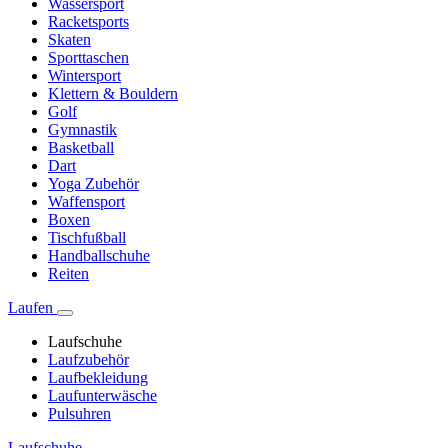
Wassersport
Racketsports
Skaten
Sporttaschen
Wintersport
Klettern & Bouldern
Golf
Gymnastik
Basketball
Dart
Yoga Zubehör
Waffensport
Boxen
Tischfußball
Handballschuhe
Reiten
Laufen
Laufschuhe
Laufzubehör
Laufbekleidung
Laufunterwäsche
Pulsuhren
Laufschuhe