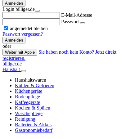
Anmelden
Login billiger.de
E-Mail-Adresse
Passwort
angemeldet bleiben
Passwort vergessen?
Anmelden
oder
Sie haben noch kein Konto? Jetzt direkt
Weiter mit Apple
registrieren.
billiger.de
Haushalt
Haushaltswaren
Kühlen & Gefrieren
Küchengeräte
Bodenpflege
Kaffeegeräte
Kochen & Spülen
Wäschepflege
Reinigung
Batterien & Akkus
Gastronomiebedarf