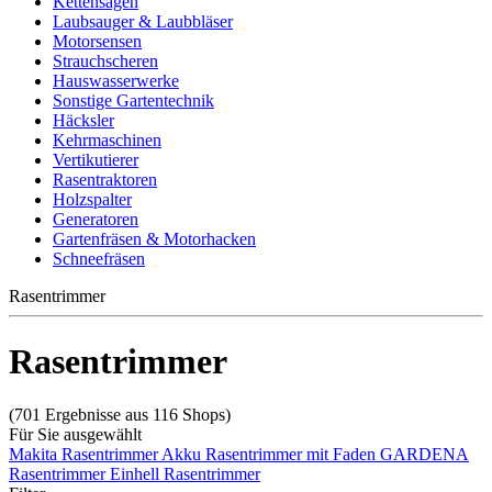
Kettensägen
Laubsauger & Laubbläser
Motorsensen
Strauchscheren
Hauswasserwerke
Sonstige Gartentechnik
Häcksler
Kehrmaschinen
Vertikutierer
Rasentraktoren
Holzspalter
Generatoren
Gartenfräsen & Motorhacken
Schneefräsen
Rasentrimmer
Rasentrimmer
(701 Ergebnisse aus 116 Shops)
Für Sie ausgewählt
Makita Rasentrimmer
Akku Rasentrimmer mit Faden
GARDENA
Rasentrimmer
Einhell Rasentrimmer