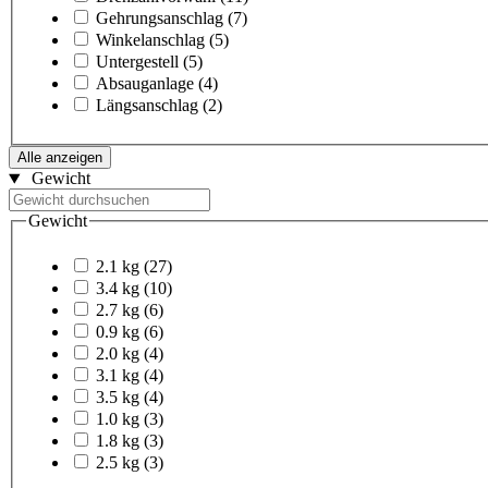
Gehrungsanschlag
(7)
Winkelanschlag
(5)
Untergestell
(5)
Absauganlage
(4)
Längsanschlag
(2)
Alle anzeigen
Gewicht
Gewicht
2.1 kg
(27)
3.4 kg
(10)
2.7 kg
(6)
0.9 kg
(6)
2.0 kg
(4)
3.1 kg
(4)
3.5 kg
(4)
1.0 kg
(3)
1.8 kg
(3)
2.5 kg
(3)