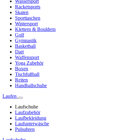
Wassersport
Racketsports
Skaten
Sporttaschen
Wintersport
Klettern & Bouldern
Golf
Gymnastik
Basketball
Dart
Waffensport
Yoga Zubehör
Boxen
Tischfußball
Reiten
Handballschuhe
Laufen
Laufschuhe
Laufzubehör
Laufbekleidung
Laufunterwäsche
Pulsuhren
Laufschuhe