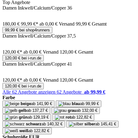
Top Angebote
Damen Inkwell/Calcium/Copper 36
180,00 €
99,99 €*
ab 0,00 € Versand
99,99 € Gesamt
99,99 € bei shop4runners
Damen Inkwell/Calcium/Copper 37,5
120,00 €*
ab 0,00 € Versand
120,00 € Gesamt
120,00 € bei i-run.de
Damen Inkwell/Calcium/Copper 41
120,00 €*
ab 0,00 € Versand
120,00 € Gesamt
120,00 € bei i-run.de
Alle 62 Angebote anzeigen
62 Angebote
ab 99,99 €
Farbe
beige
ab 141,90 €
blau
ab 99,99 €
gelb
ab 137,27 €
grau
ab 132,00 €
grün
ab 129,19 €
rot
ab 122,82 €
schwarz
ab 140,32 €
silber
ab 145,41 €
weiß
ab 122,82 €
Schuhgröße EUR