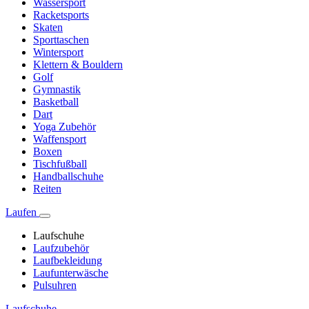
Wassersport
Racketsports
Skaten
Sporttaschen
Wintersport
Klettern & Bouldern
Golf
Gymnastik
Basketball
Dart
Yoga Zubehör
Waffensport
Boxen
Tischfußball
Handballschuhe
Reiten
Laufen
Laufschuhe
Laufzubehör
Laufbekleidung
Laufunterwäsche
Pulsuhren
Laufschuhe