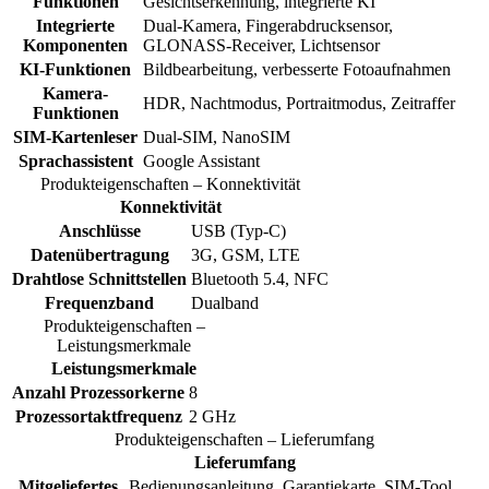
Funktionen
Gesichtserkennung, integrierte KI
Integrierte
Dual-Kamera, Fingerabdrucksensor,
Komponenten
GLONASS-Receiver, Lichtsensor
KI-Funktionen
Bildbearbeitung, verbesserte Fotoaufnahmen
Kamera-
HDR, Nachtmodus, Portraitmodus, Zeitraffer
Funktionen
SIM-Kartenleser
Dual-SIM, NanoSIM
Sprachassistent
Google Assistant
Produkteigenschaften – Konnektivität
Konnektivität
Anschlüsse
USB (Typ-C)
Datenübertragung
3G, GSM, LTE
Drahtlose Schnittstellen
Bluetooth 5.4, NFC
Frequenzband
Dualband
Produkteigenschaften –
Leistungsmerkmale
Leistungsmerkmale
Anzahl Prozessorkerne
8
Prozessortaktfrequenz
2 GHz
Produkteigenschaften – Lieferumfang
Lieferumfang
Mitgeliefertes
Bedienungsanleitung, Garantiekarte, SIM-Tool,