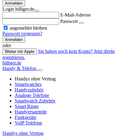
Anmelden
Login billiger.de
E-Mail-Adresse
Passwort
angemeldet bleiben
Passwort vergessen?
Anmelden
oder
Sie haben noch kein Konto? Jetzt direkt
Weiter mit Apple
registrieren.
billiger.de
Handy & Telefon
Handys ohne Vertrag
Smartwatches
Handyzubehör
Analoge Telefone
Smartwatch Zubehör
Smart Ringe
Handyersatzteile
Funkgeräte
VoIP Telefone
Handys ohne Vertrag