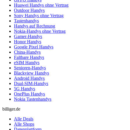
Huawei Handys ohne Vertrag
Outdoor Handys
Sony Handys ohne Vertrag
Tastenhandys
Handys auf Rechnung
Nokia-Handys ohne Vertrag
Gamer-Handys
Honor Handys
Google Pixel Handys
China-Handys
Faltbare Handys
eSIM Handys
Senioren-Handys
Blackview Handys
Android Handys
Dual-SIM-Handys
5G Handys
OnePlus Handys
Nokia Tastenhandys
billiger.de
Alle Deals
Alle Shops
Datenplattform