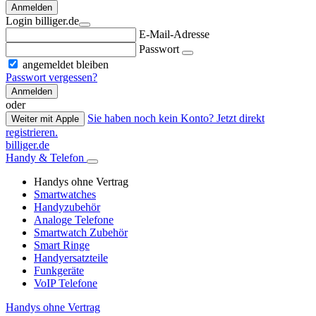
Anmelden
Login billiger.de
E-Mail-Adresse
Passwort
angemeldet bleiben
Passwort vergessen?
Anmelden
oder
Sie haben noch kein Konto? Jetzt direkt
Weiter mit Apple
registrieren.
billiger.de
Handy & Telefon
Handys ohne Vertrag
Smartwatches
Handyzubehör
Analoge Telefone
Smartwatch Zubehör
Smart Ringe
Handyersatzteile
Funkgeräte
VoIP Telefone
Handys ohne Vertrag