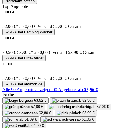
Preisalarm setzen
Top Angebote
mocca
52,96 €*
ab 0,00 € Versand
52,96 € Gesamt
52,96 € bei Camping Wagner
mocca
79,50 €
53,99 €*
ab 0,00 € Versand
53,99 € Gesamt
53,99 € bei Fritz-Berger
lemon
57,06 €*
ab 0,00 € Versand
57,06 € Gesamt
57,06 € bei amazon.de
Alle 90 Angebote anzeigen
90 Angebote
ab 52,96 €
Farbe
beige
ab 63,52 €
braun
ab 52,96 €
grün
ab 57,06 €
mehrfarbig
ab 57,06 €
orange
ab 62,80 €
pink
ab 63,99 €
rot
ab 61,89 €
schwarz
ab 61,05 €
weiß
ab 64,90 €