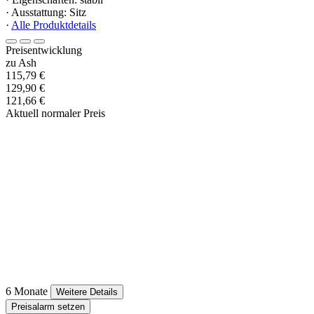
· Ausstattung: Sitz
·
Alle Produktdetails
Preisentwicklung
zu Ash
115,79 €
129,90 €
121,66 €
Aktuell normaler Preis
6 Monate
Weitere Details
Preisalarm setzen