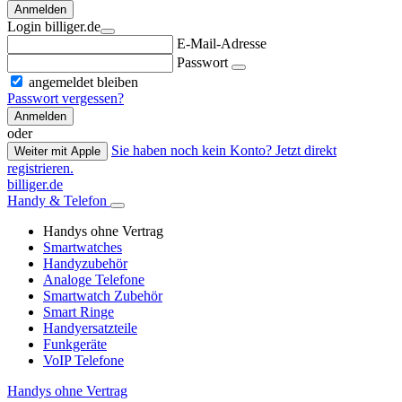
Anmelden
Login billiger.de
E-Mail-Adresse
Passwort
angemeldet bleiben
Passwort vergessen?
Anmelden
oder
Sie haben noch kein Konto? Jetzt direkt
Weiter mit Apple
registrieren.
billiger.de
Handy & Telefon
Handys ohne Vertrag
Smartwatches
Handyzubehör
Analoge Telefone
Smartwatch Zubehör
Smart Ringe
Handyersatzteile
Funkgeräte
VoIP Telefone
Handys ohne Vertrag