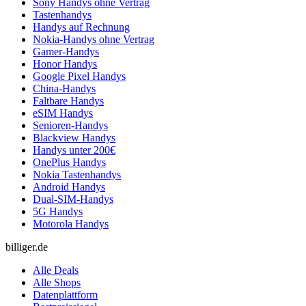
Sony Handys ohne Vertrag
Tastenhandys
Handys auf Rechnung
Nokia-Handys ohne Vertrag
Gamer-Handys
Honor Handys
Google Pixel Handys
China-Handys
Faltbare Handys
eSIM Handys
Senioren-Handys
Blackview Handys
Handys unter 200€
OnePlus Handys
Nokia Tastenhandys
Android Handys
Dual-SIM-Handys
5G Handys
Motorola Handys
billiger.de
Alle Deals
Alle Shops
Datenplattform