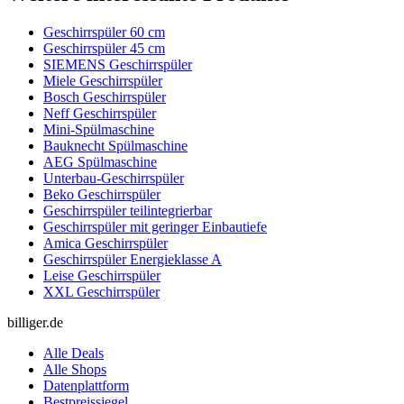
Geschirrspüler 60 cm
Geschirrspüler 45 cm
SIEMENS Geschirrspüler
Miele Geschirrspüler
Bosch Geschirrspüler
Neff Geschirrspüler
Mini-Spülmaschine
Bauknecht Spülmaschine
AEG Spülmaschine
Unterbau-Geschirrspüler
Beko Geschirrspüler
Geschirrspüler teilintegrierbar
Geschirrspüler mit geringer Einbautiefe
Amica Geschirrspüler
Geschirrspüler Energieklasse A
Leise Geschirrspüler
XXL Geschirrspüler
billiger.de
Alle Deals
Alle Shops
Datenplattform
Bestpreissiegel