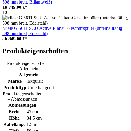
598 mm breit, Billantweiß)
ab
749,00 €*
10
Miele G 5611 SCU Active Einbau-Geschirrspüler (unterbaufähig,
598 mm breit, Edelstahl)
ab
849,00 €*
Produkteigenschaften
Produkteigenschaften –
Allgemein
Allgemein
Marke
Exquisit
Produkttyp
Unterbaugerät
Produkteigenschaften
– Abmessungen
Abmessungen
Breite
45 cm
Höhe
84.5 cm
Kabellänge
1.5 m
Tiefe
59 cm