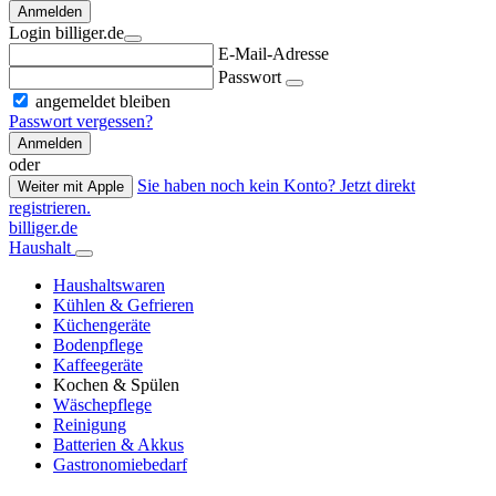
Anmelden
Login billiger.de
E-Mail-Adresse
Passwort
angemeldet bleiben
Passwort vergessen?
Anmelden
oder
Sie haben noch kein Konto? Jetzt direkt
Weiter mit Apple
registrieren.
billiger.de
Haushalt
Haushaltswaren
Kühlen & Gefrieren
Küchengeräte
Bodenpflege
Kaffeegeräte
Kochen & Spülen
Wäschepflege
Reinigung
Batterien & Akkus
Gastronomiebedarf