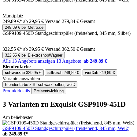
Marktplatz
249,89 €*
ab 29,95 € Versand
279,84 € Gesamt
249,89 € bei Metro.de
GSP9109-450D Standgeschirrspüler (freistehend, 845 mm, Silber)
322,55 €*
ab 39,95 € Versand
362,50 € Gesamt
322,55 € bei ElektroshopWagner
Alle 13 Angebote anzeigen
13 Angebote
ab 249,89 €
Blendenfarbe
schwarz
ab 329,95 €
silber
ab 249,89 €
weiß
ab 249,89 €
Variante auswählen
Blendenfarbe
z.B. schwarz, silber, weiß
Produktdetails
Preisentwicklung
3 Varianten
zu Exquisit GSP9109-451D
Am beliebtesten
GSP9109-450D Standgeschirrspüler (freistehend, 845 mm, Weiß)
ab
249,89 €*