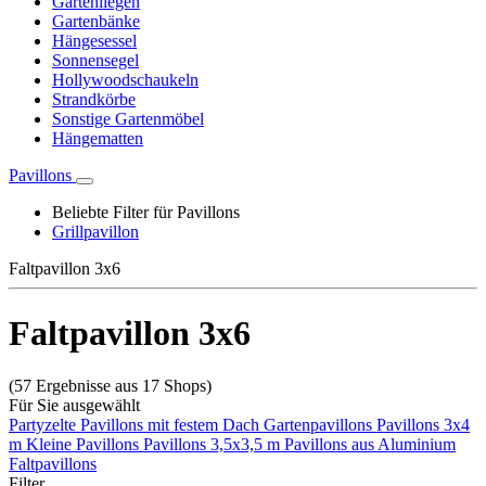
Gartenliegen
Gartenbänke
Hängesessel
Sonnensegel
Hollywoodschaukeln
Strandkörbe
Sonstige Gartenmöbel
Hängematten
Pavillons
Beliebte Filter für Pavillons
Grillpavillon
Faltpavillon 3x6
Faltpavillon 3x6
(57 Ergebnisse aus 17 Shops)
Für Sie ausgewählt
Partyzelte
Pavillons mit festem Dach
Gartenpavillons
Pavillons 3x4
m
Kleine Pavillons
Pavillons 3,5x3,5 m
Pavillons aus Aluminium
Faltpavillons
Filter