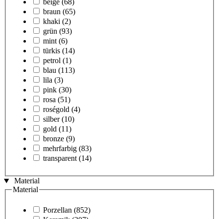
beige
(68)
braun
(65)
khaki
(2)
grün
(93)
mint
(6)
türkis
(14)
petrol
(1)
blau
(113)
lila
(3)
pink
(30)
rosa
(51)
roségold
(4)
silber
(10)
gold
(11)
bronze
(9)
mehrfarbig
(83)
transparent
(14)
Material
Material
Porzellan
(852)