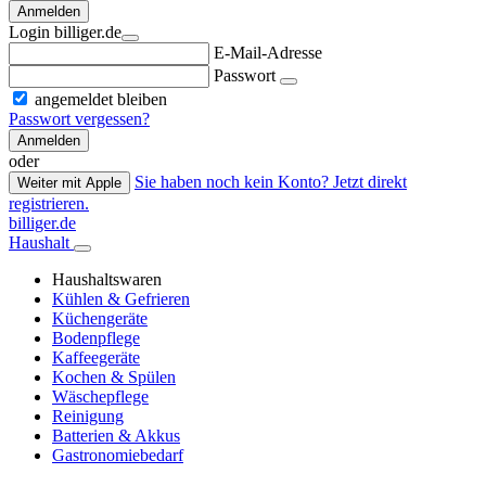
Anmelden
Login billiger.de
E-Mail-Adresse
Passwort
angemeldet bleiben
Passwort vergessen?
Anmelden
oder
Sie haben noch kein Konto? Jetzt direkt
Weiter mit Apple
registrieren.
billiger.de
Haushalt
Haushaltswaren
Kühlen & Gefrieren
Küchengeräte
Bodenpflege
Kaffeegeräte
Kochen & Spülen
Wäschepflege
Reinigung
Batterien & Akkus
Gastronomiebedarf