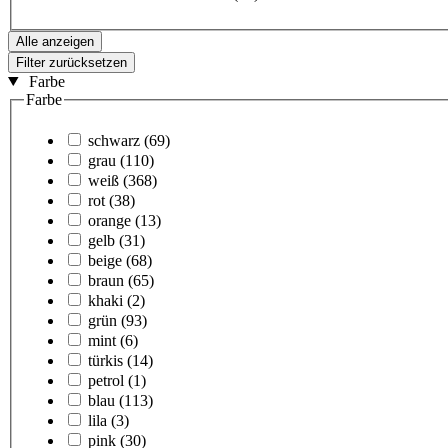
Alle anzeigen
Filter zurücksetzen
Farbe
Farbe
schwarz
(69)
grau
(110)
weiß
(368)
rot
(38)
orange
(13)
gelb
(31)
beige
(68)
braun
(65)
khaki
(2)
grün
(93)
mint
(6)
türkis
(14)
petrol
(1)
blau
(113)
lila
(3)
pink
(30)