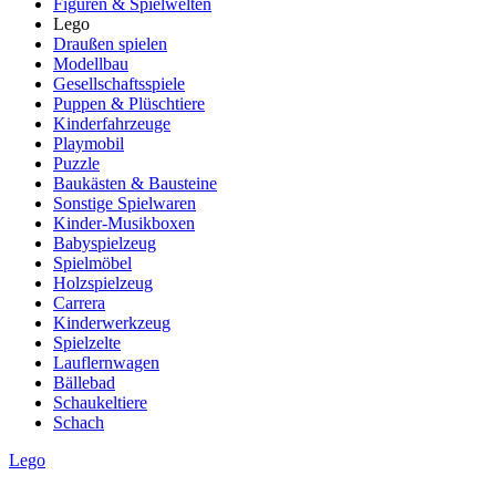
Figuren & Spielwelten
Lego
Draußen spielen
Modellbau
Gesellschaftsspiele
Puppen & Plüschtiere
Kinderfahrzeuge
Playmobil
Puzzle
Baukästen & Bausteine
Sonstige Spielwaren
Kinder-Musikboxen
Babyspielzeug
Spielmöbel
Holzspielzeug
Carrera
Kinderwerkzeug
Spielzelte
Lauflernwagen
Bällebad
Schaukeltiere
Schach
Lego