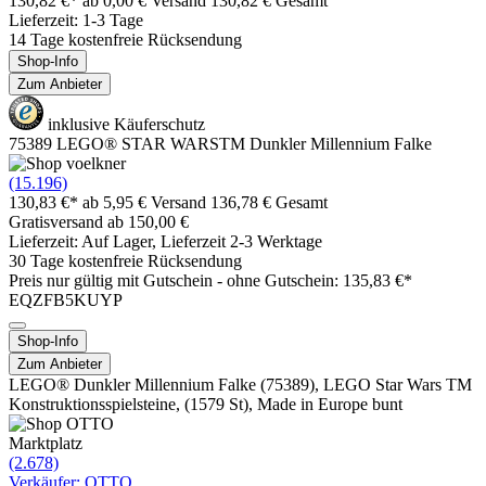
130,82 €*
ab 0,00 € Versand
130,82 € Gesamt
Lieferzeit: 1-3 Tage
14 Tage kostenfreie Rücksendung
Shop-Info
Zum Anbieter
inklusive Käuferschutz
75389 LEGO® STAR WARSTM Dunkler Millennium Falke
(15.196)
130,83 €*
ab 5,95 € Versand
136,78 € Gesamt
Gratisversand ab 150,00 €
Lieferzeit: Auf Lager, Lieferzeit 2-3 Werktage
30 Tage kostenfreie Rücksendung
Preis nur gültig mit
Gutschein -
ohne Gutschein: 135,83 €*
EQZFB5KUYP
Shop-Info
Zum Anbieter
LEGO® Dunkler Millennium Falke (75389), LEGO Star Wars TM
Konstruktionsspielsteine, (1579 St), Made in Europe bunt
Marktplatz
(2.678)
Verkäufer: OTTO