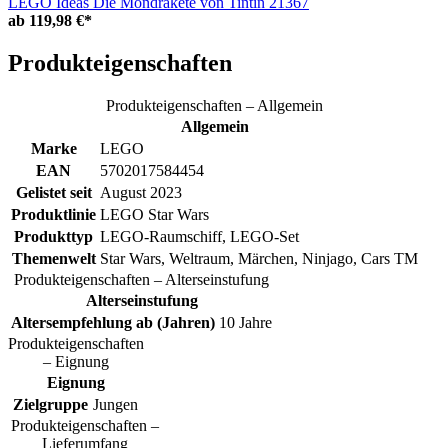
LEGO Ideas Die Mondrakete von Tintin 21367
ab
119,98 €*
Produkteigenschaften
Produkteigenschaften – Allgemein
Allgemein
Marke
LEGO
EAN
5702017584454
Gelistet seit
August 2023
Produktlinie
LEGO Star Wars
Produkttyp
LEGO-Raumschiff, LEGO-Set
Themenwelt
Star Wars, Weltraum, Märchen, Ninjago, Cars TM
Produkteigenschaften – Alterseinstufung
Alterseinstufung
Altersempfehlung ab (Jahren)
10 Jahre
Produkteigenschaften
– Eignung
Eignung
Zielgruppe
Jungen
Produkteigenschaften –
Lieferumfang