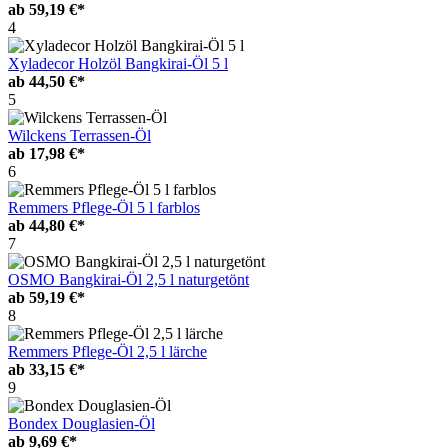
ab
59,19 €*
4
Xyladecor Holzöl Bangkirai-Öl 5 l
ab
44,50 €*
5
Wilckens Terrassen-Öl
ab
17,98 €*
6
Remmers Pflege-Öl 5 l farblos
ab
44,80 €*
7
OSMO Bangkirai-Öl 2,5 l naturgetönt
ab
59,19 €*
8
Remmers Pflege-Öl 2,5 l lärche
ab
33,15 €*
9
Bondex Douglasien-Öl
ab
9,69 €*