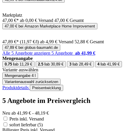
Marktplatz
47,00 €*
ab 0,00 € Versand
47,00 € Gesamt
47,00 € bei Amazon Marketplace Home Improvement
47,89 €*
(11,97 €/l)
ab 4,99 € Versand
52,88 € Gesamt
47,89 € bei globus-baumarkt.de
Alle 5 Angebote anzeigen
5 Angebote
ab 41,99 €
Mengenangabe
0.75 l
ab 11,29 €
2.5 l
ab 30,89 €
3 l
ab 28,49 €
4 l
ab 41,99 €
Variante auswählen
Mengenangabe
4 l
Variantenauswahl zurücksetzen
Produktdetails
Preisentwicklung
5 Angebote im Preisvergleich
Neu ab 41,99 € - 48,19 €
Preis inkl. Versand
sofort lieferbar
(5)
Billigster Preis inkl. Versand