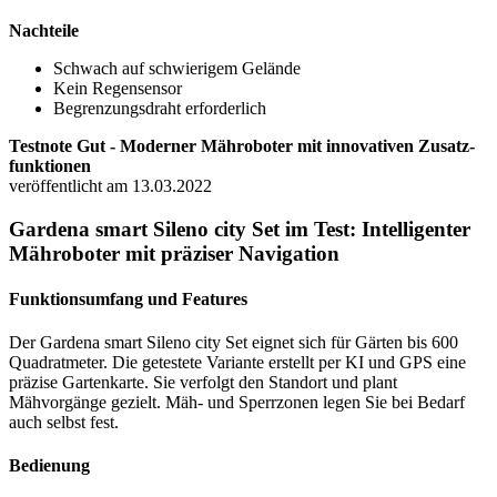
Nachteile
Schwach auf schwierigem Gelände
Kein Regensensor
Begrenzungsdraht erforderlich
Testnote Gut - Moder­ner Mähro­bo­ter mit inno­va­ti­ven Zusatz­
funk­tio­nen
veröffentlicht am 13.03.2022
Gardena smart Sileno city Set im Test: Intelligenter
Mähroboter mit präziser Navigation
Funktionsumfang und Features
Der Gardena smart Sileno city Set eignet sich für Gärten bis 600
Quadratmeter. Die getestete Variante erstellt per KI und GPS eine
präzise Gartenkarte. Sie verfolgt den Standort und plant
Mähvorgänge gezielt. Mäh- und Sperrzonen legen Sie bei Bedarf
auch selbst fest.
Bedienung