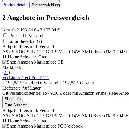
Produktdetails
Preisentwicklung
2 Angebote im Preisvergleich
Neu ab 2.193,84 € - 2.193,84 €
Preis inkl. Versand
sofort lieferbar
(2)
Billigster Preis inkl. Versand
ASUS ROG Strix G17 G713PV-LL014W AMD RyzenTM 9 7945HX L
11 Home Schwarz, Grau
Marktplatz
(21)
Verkäufer: TechPoint1111
2.193,84 €*
ab 4,00 € Versand
2.197,84 € Gesamt
Lieferzeit: Auf Lager
Oft versandkostenfrei ab 49,00 € oder mit Amazon Prime (siehe Anbie
Shop-Info
Zum Anbieter
Billigster Preis inkl. Versand
ASUS ROG Strix G17 G713PV-LL014W AMD RyzenTM 9 7945HX L
11 Home Schwarz, Grau