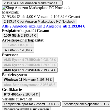
2.193,84 € bei Amazon Marketplace CE
Marktplatz
2.193,84 €*
ab 4,00 € Versand
2.197,84 € Gesamt
2.193,84 € bei Amazon Marketplace PC Notebook
Alle 2 Angebote anzeigen
2 Angebote
ab 2.193,84 €
Festplattenkapazität Gesamt
1000 GB
ab 2.193,84 €
Arbeitsspeicherkapazität
16 GB
ab 1.899,01 €
32 GB
ab 2.193,84 €
Prozessor
AMD Ryzen 9 7845HX
ab 2.036,08 €
AMD Ryzen 9 7940HX
ab 1.899,01 €
AMD Ryzen 9 7945HX
ab 2.193,84 €
Betriebssystem
Windows 11 Home
ab 2.193,84 €
ohne Betriebssystem
ab 2.036,08 €
Grafikkarte
RTX 4060
ab 2.193,84 €
Variante auswählen
Festplattenkapazität Gesamt
1000 GB
Arbeitsspeicherkapazität
32 GB
Variantenauswahl zurücksetzen