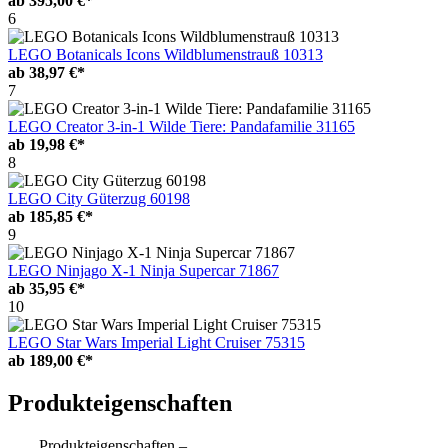
ab
395,00 €*
6
LEGO Botanicals Icons Wildblumenstrauß 10313
ab
38,97 €*
7
LEGO Creator 3-in-1 Wilde Tiere: Pandafamilie 31165
ab
19,98 €*
8
LEGO City Güterzug 60198
ab
185,85 €*
9
LEGO Ninjago X-1 Ninja Supercar 71867
ab
35,95 €*
10
LEGO Star Wars Imperial Light Cruiser 75315
ab
189,00 €*
Produkteigenschaften
Produkteigenschaften –