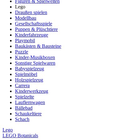
Figuren & Spielwelten
Lego
Draußen spielen
Modellbau
Gesellschaftsspiele
Puppen & Plüschtiere
Kinderfahrzeuge
Playmobil
Baukästen & Bausteine
Puzzle
Kinder-Musikboxen
Sonstige Spielwaren
Babyspielzeug
Spielmöbel
Holzspielzeug
Carrera
Kinderwerkzeug
Spielzelte
Lauflernwagen
Bällebad
Schaukeltiere
Schach
Lego
LEGO Botanicals