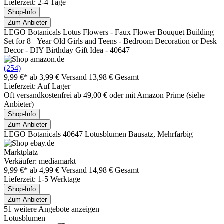
Lieferzeit: 2-4 Tage
Shop-Info
Zum Anbieter
LEGO Botanicals Lotus Flowers - Faux Flower Bouquet Building
Set for 8+ Year Old Girls and Teens - Bedroom Decoration or Desk
Decor - DIY Birthday Gift Idea - 40647
(254)
9,99 €*
ab 3,99 € Versand
13,98 € Gesamt
Lieferzeit: Auf Lager
Oft versandkostenfrei ab 49,00 € oder mit Amazon Prime (siehe
Anbieter)
Shop-Info
Zum Anbieter
LEGO Botanicals 40647 Lotusblumen Bausatz, Mehrfarbig
Marktplatz
Verkäufer: mediamarkt
9,99 €*
ab 4,99 € Versand
14,98 € Gesamt
Lieferzeit: 1-5 Werktage
Shop-Info
Zum Anbieter
51 weitere Angebote anzeigen
Lotusblumen