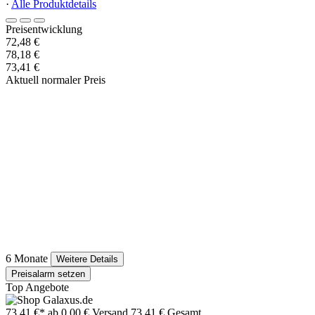
·
Alle Produktdetails
Preisentwicklung
72,48 €
78,18 €
73,41 €
Aktuell normaler Preis
6 Monate
Weitere Details
Preisalarm setzen
Top Angebote
73,41 €*
ab 0,00 € Versand
73,41 € Gesamt