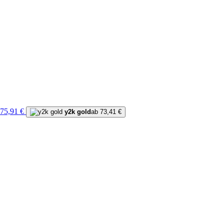
 75,91 €
y2k gold
ab 73,41 €