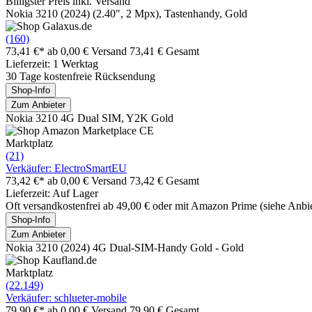
Billigster Preis inkl. Versand
Nokia 3210 (2024) (2.40", 2 Mpx), Tastenhandy, Gold
(160)
73,41 €*
ab 0,00 € Versand
73,41 € Gesamt
Lieferzeit: 1 Werktag
30 Tage kostenfreie Rücksendung
Shop-Info
Zum Anbieter
Nokia 3210 4G Dual SIM, Y2K Gold
Marktplatz
(21)
Verkäufer: ElectroSmartEU
73,42 €*
ab 0,00 € Versand
73,42 € Gesamt
Lieferzeit: Auf Lager
Oft versandkostenfrei ab 49,00 € oder mit Amazon Prime (siehe Anbie
Shop-Info
Zum Anbieter
Nokia 3210 (2024) 4G Dual-SIM-Handy Gold - Gold
Marktplatz
(22.149)
Verkäufer: schlueter-mobile
79,90 €*
ab 0,00 € Versand
79,90 € Gesamt