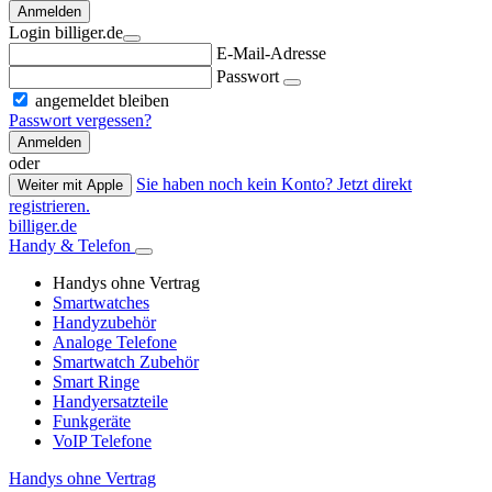
Anmelden
Login billiger.de
E-Mail-Adresse
Passwort
angemeldet bleiben
Passwort vergessen?
Anmelden
oder
Sie haben noch kein Konto? Jetzt direkt
Weiter mit Apple
registrieren.
billiger.de
Handy & Telefon
Handys ohne Vertrag
Smartwatches
Handyzubehör
Analoge Telefone
Smartwatch Zubehör
Smart Ringe
Handyersatzteile
Funkgeräte
VoIP Telefone
Handys ohne Vertrag