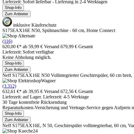
Lieferzeit: Sofort lieferbar - Lieferung in 2-4 Werktagen
Shop-Info
Zum Anbieter
inklusive Käuferschutz
S175EAX16E N50, Spülmaschine - 60 cm, Home Connect
(116)
620,00 €*
ab 59,99 € Versand
679,99 € Gesamt
Lieferzeit: Sofort verfügbar
Keine Abholung möglich.
Shop-Info
Zum Anbieter
Neff S175EAX16E N50 Vollintegrierter Geschirrspüler, 60 cm brei
(3.312)
632,61 €*
ab 39,95 € Versand
672,56 € Gesamt
Lieferzeit: auf Lager. Lieferzeit: 4-5 Werktage
30 Tage kostenfreie Rücksendung
Reparaturkosten-Versicherung und Vertrage-Service gegen Aufpreis 
Shop-Info
Zum Anbieter
Neff S175EAX16E, N 50, Geschirrspüler vollintegrierbar, 60 cm, Var