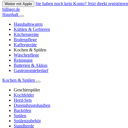
Sie haben noch kein Konto? Jetzt direkt registrieren
Weiter mit Apple
billiger.de
Haushalt
Haushaltswaren
Kühlen & Gefrieren
Küchengeräte
Bodenpflege
Kaffeegeräte
Kochen & Spülen
Wäschepflege
Reinigung
Batterien & Akkus
Gastronomiebedarf
Kochen & Spülen
Geschirrspüler
Kochfelder
Herd-Sets
Dunstabzugshauben
Backöfen
Spülen
Spülenzubehör
Standherde