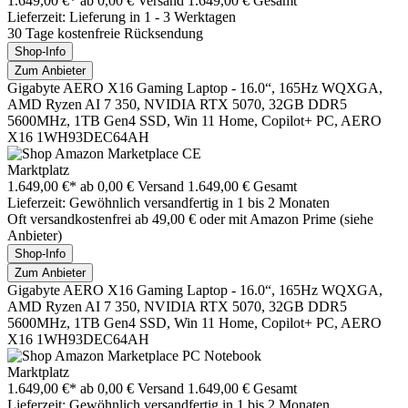
1.649,00 €*
ab 0,00 € Versand
1.649,00 € Gesamt
Lieferzeit: Lieferung in 1 - 3 Werktagen
30 Tage kostenfreie Rücksendung
Shop-Info
Zum Anbieter
Gigabyte AERO X16 Gaming Laptop - 16.0“, 165Hz WQXGA,
AMD Ryzen AI 7 350, NVIDIA RTX 5070, 32GB DDR5
5600MHz, 1TB Gen4 SSD, Win 11 Home, Copilot+ PC, AERO
X16 1WH93DEC64AH
Marktplatz
1.649,00 €*
ab 0,00 € Versand
1.649,00 € Gesamt
Lieferzeit: Gewöhnlich versandfertig in 1 bis 2 Monaten
Oft versandkostenfrei ab 49,00 € oder mit Amazon Prime (siehe
Anbieter)
Shop-Info
Zum Anbieter
Gigabyte AERO X16 Gaming Laptop - 16.0“, 165Hz WQXGA,
AMD Ryzen AI 7 350, NVIDIA RTX 5070, 32GB DDR5
5600MHz, 1TB Gen4 SSD, Win 11 Home, Copilot+ PC, AERO
X16 1WH93DEC64AH
Marktplatz
1.649,00 €*
ab 0,00 € Versand
1.649,00 € Gesamt
Lieferzeit: Gewöhnlich versandfertig in 1 bis 2 Monaten