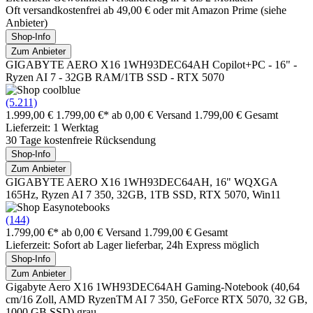
Oft versandkostenfrei ab 49,00 € oder mit Amazon Prime (siehe
Anbieter)
Shop-Info
Zum Anbieter
GIGABYTE AERO X16 1WH93DEC64AH Copilot+PC - 16" -
Ryzen AI 7 - 32GB RAM/1TB SSD - RTX 5070
(5.211)
1.999,00 €
1.799,00 €*
ab 0,00 € Versand
1.799,00 € Gesamt
Lieferzeit: 1 Werktag
30 Tage kostenfreie Rücksendung
Shop-Info
Zum Anbieter
GIGABYTE AERO X16 1WH93DEC64AH, 16" WQXGA
165Hz, Ryzen AI 7 350, 32GB, 1TB SSD, RTX 5070, Win11
(144)
1.799,00 €*
ab 0,00 € Versand
1.799,00 € Gesamt
Lieferzeit: Sofort ab Lager lieferbar, 24h Express möglich
Shop-Info
Zum Anbieter
Gigabyte Aero X16 1WH93DEC64AH Gaming-Notebook (40,64
cm/16 Zoll, AMD RyzenTM AI 7 350, GeForce RTX 5070, 32 GB,
1000 GB SSD) grau