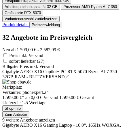
Festplattenkapazität Gesamt
1000 GB
Arbeitsspeicherkapazität
32 GB
Prozessor
AMD Ryzen AI 7 350
Grafikkarte
RTX 5070
Variantenauswahl zurücksetzen
Produktdetails
Preisentwicklung
32 Angebote im Preisvergleich
Neu ab 1.599,00 € - 2.582,99 €
Preis inkl. Versand
sofort lieferbar
(27)
Billigster Preis inkl. Versand
Gigabyte AERO X16 Copilot+ PC RTX 5070 Ryzen AI 7 350
32GB RAM - BLITZVERSAND✅
Marktplatz
Verkäufer: phonexpert.24
1.599,00 €*
ab 0,00 € Versand
1.599,00 € Gesamt
Lieferzeit: 1-5 Werktage
Shop-Info
Zum Anbieter
9 weitere Angebote anzeigen
Gigabyte AERO X16 Gaming Laptop - 16.0“, 165Hz WQXGA,