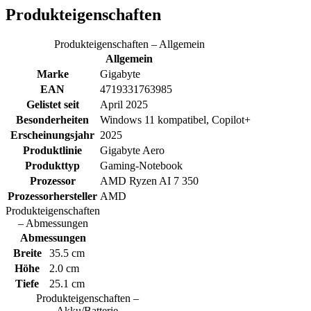
Produkteigenschaften
Produkteigenschaften – Allgemein
Allgemein
Marke
Gigabyte
EAN
4719331763985
Gelistet seit
April 2025
Besonderheiten
Windows 11 kompatibel, Copilot+
Erscheinungsjahr
2025
Produktlinie
Gigabyte Aero
Produkttyp
Gaming-Notebook
Prozessor
AMD Ryzen AI 7 350
Prozessorhersteller
AMD
Produkteigenschaften
– Abmessungen
Abmessungen
Breite
35.5 cm
Höhe
2.0 cm
Tiefe
25.1 cm
Produkteigenschaften –
Akku/Batterie