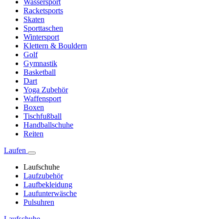
Wassersport
Racketsports
Skaten
Sporttaschen
Wintersport
Klettern & Bouldern
Golf
Gymnastik
Basketball
Dart
Yoga Zubehör
Waffensport
Boxen
Tischfußball
Handballschuhe
Reiten
Laufen
Laufschuhe
Laufzubehör
Laufbekleidung
Laufunterwäsche
Pulsuhren
Laufschuhe