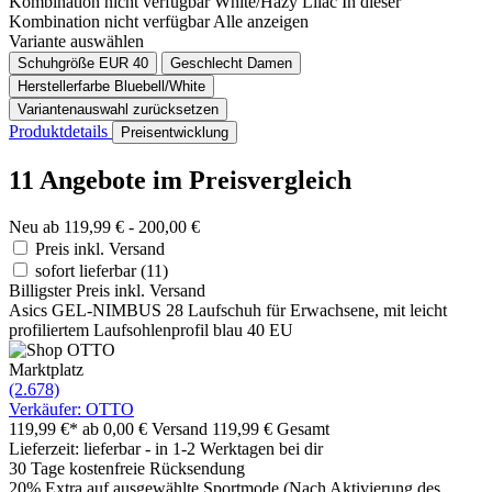
Kombination nicht verfügbar
White/Hazy Lilac
In dieser
Kombination nicht verfügbar
Alle anzeigen
Variante auswählen
Schuhgröße EUR
40
Geschlecht
Damen
Herstellerfarbe
Bluebell/White
Variantenauswahl zurücksetzen
Produktdetails
Preisentwicklung
11 Angebote im Preisvergleich
Neu ab 119,99 € - 200,00 €
Preis inkl. Versand
sofort lieferbar
(11)
Billigster Preis inkl. Versand
Asics GEL-NIMBUS 28 Laufschuh für Erwachsene, mit leicht
profiliertem Laufsohlenprofil blau 40 EU
Marktplatz
(2.678)
Verkäufer: OTTO
119,99 €*
ab 0,00 € Versand
119,99 € Gesamt
Lieferzeit: lieferbar - in 1-2 Werktagen bei dir
30 Tage kostenfreie Rücksendung
20% Extra auf ausgewählte Sportmode (Nach Aktivierung des