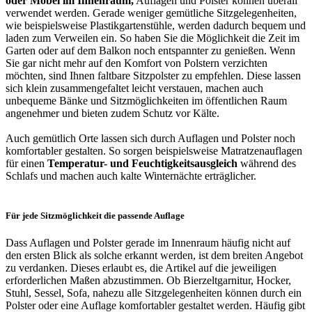
oder Möbel im Innenraum,
Auflagen und Polster können überall
verwendet werden. Gerade weniger gemütliche Sitzgelegenheiten,
wie beispielsweise Plastikgartenstühle, werden dadurch bequem und
laden zum Verweilen ein. So haben Sie die Möglichkeit die Zeit im
Garten oder auf dem Balkon noch entspannter zu genießen. Wenn
Sie gar nicht mehr auf den Komfort von Polstern verzichten
möchten, sind Ihnen faltbare Sitzpolster zu empfehlen. Diese lassen
sich klein zusammengefaltet leicht verstauen, machen auch
unbequeme Bänke und Sitzmöglichkeiten im öffentlichen Raum
angenehmer und bieten zudem Schutz vor Kälte.
Auch gemütlich Orte lassen sich durch Auflagen und Polster noch
komfortabler gestalten. So sorgen beispielsweise Matratzenauflagen
für einen
Temperatur- und Feuchtigkeitsausgleich
während des
Schlafs und machen auch kalte Winternächte erträglicher.
Für jede Sitzmöglichkeit die passende Auflage
Dass Auflagen und Polster gerade im Innenraum häufig nicht auf
den ersten Blick als solche erkannt werden, ist dem breiten Angebot
zu verdanken. Dieses erlaubt es, die Artikel auf die jeweiligen
erforderlichen Maßen abzustimmen. Ob Bierzeltgarnitur, Hocker,
Stuhl, Sessel, Sofa, nahezu alle Sitzgelegenheiten können durch ein
Polster oder eine Auflage komfortabler gestaltet werden. Häufig gibt