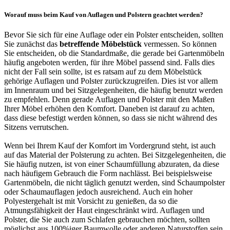
Worauf muss beim Kauf von Auflagen und Polstern geachtet werden?
Bevor Sie sich für eine Auflage oder ein Polster entscheiden, sollten
Sie zunächst das
betreffende Möbelstück
vermessen. So können
Sie entscheiden, ob die Standardmaße, die gerade bei Gartenmöbeln
häufig angeboten werden, für ihre Möbel passend sind. Falls dies
nicht der Fall sein sollte, ist es ratsam auf zu dem Möbelstück
gehörige Auflagen und Polster zurückzugreifen. Dies ist vor allem
im Innenraum und bei Sitzgelegenheiten, die häufig benutzt werden
zu empfehlen. Denn gerade Auflagen und Polster mit den Maßen
Ihrer Möbel erhöhen den Komfort. Daneben ist darauf zu achten,
dass diese befestigt werden können, so dass sie nicht während des
Sitzens verrutschen.
Wenn bei Ihrem Kauf der Komfort im Vordergrund steht, ist auch
auf das Material der Polsterung zu achten. Bei Sitzgelegenheiten, die
Sie häufig nutzen, ist von einer Schaumfüllung abzuraten, da diese
nach häufigem Gebrauch die Form nachlässt. Bei beispielsweise
Gartenmöbeln, die nicht täglich genutzt werden, sind Schaumpolster
oder Schaumauflagen jedoch ausreichend. Auch ein hoher
Polyestergehalt ist mit Vorsicht zu genießen, da so die
Atmungsfähigkeit der Haut eingeschränkt wird. Auflagen und
Polster, die Sie auch zum Schlafen gebrauchen möchten, sollten
möglichst aus 100%iger Baumwolle oder anderen Naturstoffen sein.