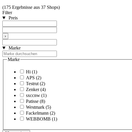
(175 Ergebnisse aus 37 Shops)
Filter
Preis
›
Marke
Marke
Hi
(1)
APS
(2)
Testrut
(2)
Zenker
(4)
sxccnw
(1)
Patisse
(8)
Westmark
(5)
Fackelmann
(2)
WEBBOMB
(1)