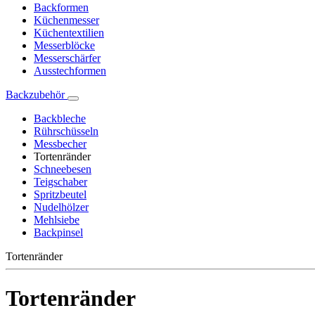
Backformen
Küchenmesser
Küchentextilien
Messerblöcke
Messerschärfer
Ausstechformen
Backzubehör
Backbleche
Rührschüsseln
Messbecher
Tortenränder
Schneebesen
Teigschaber
Spritzbeutel
Nudelhölzer
Mehlsiebe
Backpinsel
Tortenränder
Tortenränder