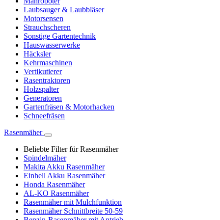
Mähroboter
Laubsauger & Laubbläser
Motorsensen
Strauchscheren
Sonstige Gartentechnik
Hauswasserwerke
Häcksler
Kehrmaschinen
Vertikutierer
Rasentraktoren
Holzspalter
Generatoren
Gartenfräsen & Motorhacken
Schneefräsen
Rasenmäher
Beliebte Filter für Rasenmäher
Spindelmäher
Makita Akku Rasenmäher
Einhell Akku Rasenmäher
Honda Rasenmäher
AL-KO Rasenmäher
Rasenmäher mit Mulchfunktion
Rasenmäher Schnittbreite 50-59
Benzin-Rasenmäher mit Antrieb