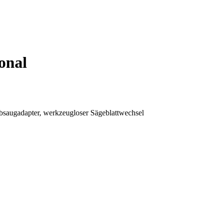
onal
babsaugadapter, werkzeugloser Sägeblattwechsel