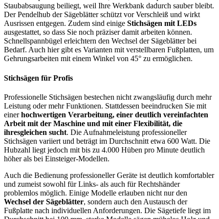
Staubabsaugung beiliegt, weil Ihre Werkbank dadurch sauber bleibt.
Der Pendelhub der Sägeblätter schützt vor Verschleiß und wirkt
Ausrissen entgegen. Zudem sind einige
Stichsägen mit LEDs
ausgestattet, so dass Sie noch präziser damit arbeiten können.
Schnellspannbügel erleichtern den Wechsel der Sägeblätter bei
Bedarf. Auch hier gibt es Varianten mit verstellbaren Fußplatten, um
Gehrungsarbeiten mit einem Winkel von 45° zu ermöglichen.
Stichsägen für Profis
Professionelle Stichsägen bestechen nicht zwangsläufig durch mehr
Leistung oder mehr Funktionen. Stattdessen beeindrucken Sie mit
einer
hochwertigen Verarbeitung, einer deutlich vereinfachten
Arbeit mit der Maschine und mit einer Flexibilität, die
ihresgleichen sucht
. Die Aufnahmeleistung professioneller
Stichsägen variiert und beträgt im Durchschnitt etwa 600 Watt. Die
Hubzahl liegt jedoch mit bis zu 4.000 Hüben pro Minute deutlich
höher als bei Einsteiger-Modellen.
Auch die Bedienung professioneller Geräte ist deutlich komfortabler
und zumeist sowohl für Links- als auch für Rechtshänder
problemlos möglich. Einige Modelle erlauben nicht nur den
Wechsel der Sägeblätter
, sondern auch den Austausch der
Fußplatte nach individuellen Anforderungen. Die Sägetiefe liegt im