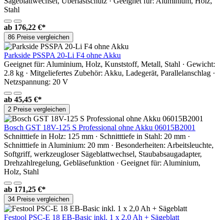
Sägeblattwechsel, Überlastschutz · Geeignet für: Aluminium, Holz,
Stahl
ab
176,22 €*
86 Preise vergleichen
Parkside PSSPA 20-Li F4 ohne Akku
Geeignet für: Aluminium, Holz, Kunststoff, Metall, Stahl · Gewicht:
2.8 kg · Mitgeliefertes Zubehör: Akku, Ladegerät, Parallelanschlag ·
Netzspannung: 20 V
ab
45,45 €*
2 Preise vergleichen
Bosch GST 18V-125 S Professional ohne Akku 06015B2001
Schnitttiefe in Holz: 125 mm · Schnitttiefe in Stahl: 20 mm ·
Schnitttiefe in Aluminium: 20 mm · Besonderheiten: Arbeitsleuchte,
Softgriff, werkzeugloser Sägeblattwechsel, Staubabsaugadapter,
Drehzahlregelung, Gebläsefunktion · Geeignet für: Aluminium,
Holz, Stahl
ab
171,25 €*
34 Preise vergleichen
Festool PSC-E 18 EB-Basic inkl. 1 x 2,0 Ah + Sägeblatt