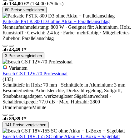
ab
134,00 €*
(134,00 €/Stück)
60 Preise vergleichen
Parkside PSTK 800 D3 ohne Akku + Parallelanschlag
Nennaufnahmeleistung: 800 W · Geeignet für: Aluminium, Holz,
Kunststoff · Gewicht: 2.4 kg · Farbe: mehrfarbig · Mitgeliefertes
Zubehör: Parallelanschlag
ab
43,49 €*
3 Preise vergleichen
Varianten
Bosch GST 12V-70 Professional
(133)
Schnitttiefe in Holz: 70 mm · Schnitttiefe in Aluminium: 3 mm ·
Besonderheiten: Arbeitsleuchte, Drehzahlregelung, Softgriff,
Staubabsaugadapter, werkzeugloser Sägeblattwechsel ·
Schalldruckpegel: 77.0 dB · Max. Hubzahl: 2800
Umdrehungen/Minute
ab
89,89 €*
141 Preise vergleichen
Bosch GST 18V-155 SC ohne Akku + L-Boxx + Sägeblatt