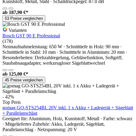
Kunststoff, Metall, Stahl · Schalldruckpegel: 87.0 dB
ab
187,90 €*
53 Preise vergleichen
Varianten
Bosch GST 90 E Professional
(178)
Nennaufnahmeleistung: 650 W · Schnitttiefe in Holz: 90 mm ·
Schnitttiefe in Stahl: 10 mm · Schnitttiefe in Aluminium: 20 mm ·
Besonderheiten: Drehzahlregelung, Gebläsefunktion, Softgriff,
Staubabsaugadapter, werkzeugloser Sägeblattwechsel
ab
125,00 €*
45 Preise vergleichen
- 42%
Top Preis
gomag GO-STS254BL 20V inkl. 1 x Akku + Ladegerät + Sägeblatt
+ Parallelanschlag
Geeignet für: Aluminium, Holz, Kunststoff, Metall · Farbe: schwarz
· Mitgeliefertes Zubehör: Akku, Ladegerät, Sägeblatt,
Parallelanschlag · Netzspannung: 20 V