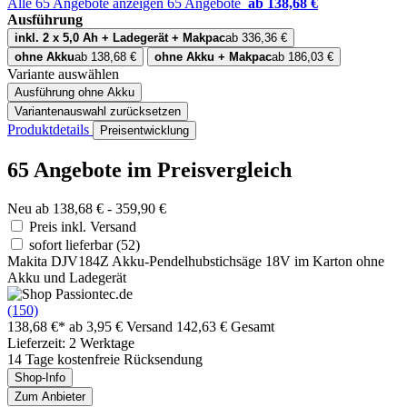
Alle 65 Angebote anzeigen
65 Angebote
ab 138,68 €
Ausführung
inkl. 2 x 5,0 Ah + Ladegerät + Makpac
ab 336,36 €
ohne Akku
ab 138,68 €
ohne Akku + Makpac
ab 186,03 €
Variante auswählen
Ausführung
ohne Akku
Variantenauswahl zurücksetzen
Produktdetails
Preisentwicklung
65 Angebote im Preisvergleich
Neu ab 138,68 € - 359,90 €
Preis inkl. Versand
sofort lieferbar
(52)
Makita DJV184Z Akku-Pendelhubstichsäge 18V im Karton ohne
Akku und Ladegerät
(150)
138,68 €*
ab 3,95 € Versand
142,63 € Gesamt
Lieferzeit: 2 Werktage
14 Tage kostenfreie Rücksendung
Shop-Info
Zum Anbieter